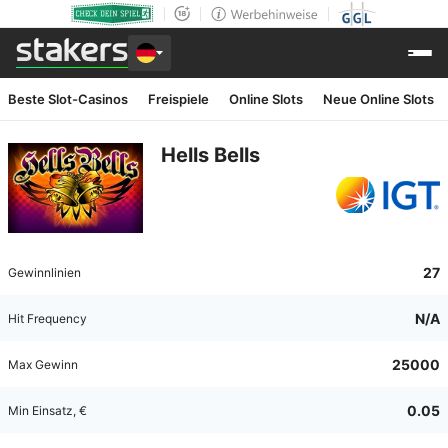
Beste Slot-Casinos
Freispiele
Online Slots
Neue Online Slots
Hells Bells
27
Gewinnlinien
N/A
Hit Frequency
25000
Max Gewinn
0.05
Min Einsatz
, €