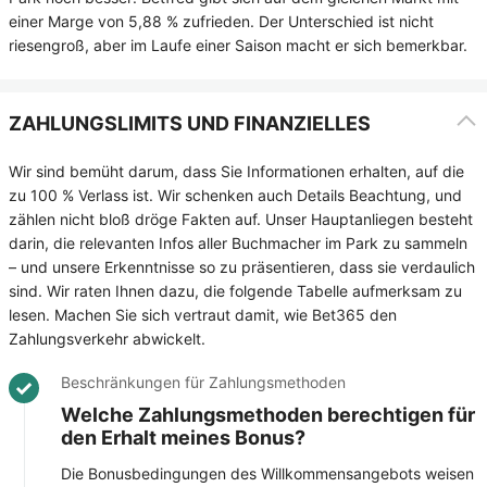
einer Marge von 5,88 % zufrieden. Der Unterschied ist nicht
riesengroß, aber im Laufe einer Saison macht er sich bemerkbar.
ZAHLUNGSLIMITS UND FINANZIELLES
Wir sind bemüht darum, dass Sie Informationen erhalten, auf die
zu 100 % Verlass ist. Wir schenken auch Details Beachtung, und
zählen nicht bloß dröge Fakten auf. Unser Hauptanliegen besteht
darin, die relevanten Infos aller Buchmacher im Park zu sammeln
– und unsere Erkenntnisse so zu präsentieren, dass sie verdaulich
sind. Wir raten Ihnen dazu, die folgende Tabelle aufmerksam zu
lesen. Machen Sie sich vertraut damit, wie Bet365 den
Zahlungsverkehr abwickelt.
Beschränkungen für Zahlungsmethoden
Welche Zahlungsmethoden berechtigen für
den Erhalt meines Bonus?
Die Bonusbedingungen des Willkommensangebots weisen