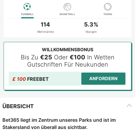
FUSSBALL
BASKETBALL
TENNIS
114
5.3
%
Wettmärkte
Margen
WILLKOMMENSBONUS
Bis Zu
€25
Oder
€100
In Wetten
Gutschriften Für Neukunden
ANFORDERN
£
100
FREEBET
ÜBERSICHT
Bet365 liegt im Zentrum unseres Parks und ist im
Stakersland von überall aus sichtbar.