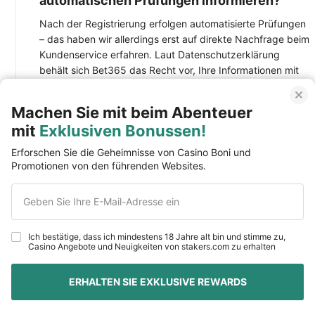
automatischen Prüfungen informieren?
Nach der Registrierung erfolgen automatisierte Prüfungen
– das haben wir allerdings erst auf direkte Nachfrage beim
Kundenservice erfahren. Laut Datenschutzerklärung
behält sich Bet365 das Recht vor, Ihre Informationen mit
diversen Behörden, Regulatoren, Agenturen und Firmen
außerhalb des Europäischen Wirtschaftsraumes („EWR“)
Machen Sie mit beim Abenteuer
zu teilen.
mit
Exklusiven Bonussen!
Social-Media-Kommunikation
Erforschen Sie die Geheimnisse von Casino Boni und
Promotionen von den führenden Websites.
Werden meine finanziellen Streitigkeiten
und Beschwerden in den Social-Media-
Profilen beigelegt?
Geben Sie Ihre E-Mail-Adresse ein
Beschwerden, die finanzielle Fragen betreffen, gehen bei
AskGamblers oft zugunsten der Spieler aus. Bet365
Ich bestätige, dass ich mindestens 18 Jahre alt bin und stimme zu,
Casino Angebote und Neuigkeiten von stakers.com zu erhalten
reagiert nicht auf Beschwerden, wenn eine Auszahlung im
Rahmen des Verifikations-Verfahrens abgebrochen wird.
Bei Trustpilot lässt Bet365 Bewertungen – einschließlich
ERHALTEN SIE EXKLUSIVE REWARDS
der Kommentare, die den Zahlungsverkehr betreffen –
gänzlich unbeantwortet.