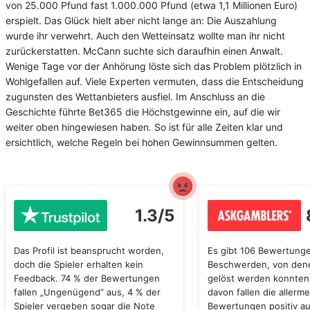
von 25.000 Pfund fast 1.000.000 Pfund (etwa 1,1 Millionen Euro)
erspielt. Das Glück hielt aber nicht lange an: Die Auszahlung
wurde ihr verwehrt. Auch den Wetteinsatz wollte man ihr nicht
zurückerstatten. McCann suchte sich daraufhin einen Anwalt.
Wenige Tage vor der Anhörung löste sich das Problem plötzlich in
Wohlgefallen auf. Viele Experten vermuten, dass die Entscheidung
zugunsten des Wettanbieters ausfiel. Im Anschluss an die
Geschichte führte Bet365 die Höchstgewinne ein, auf die wir
weiter oben hingewiesen haben. So ist für alle Zeiten klar und
ersichtlich, welche Regeln bei hohen Gewinnsummen gelten.
1.3/5
Das Profil ist beansprucht worden,
Es gibt 106 Bewertung
doch die Spieler erhalten kein
Beschwerden, von dene
Feedback. 74 % der Bewertungen
gelöst werden konnte
fallen „Ungenügend“ aus, 4 % der
davon fallen die allerm
Spieler vergeben sogar die Note
Bewertungen positiv aus