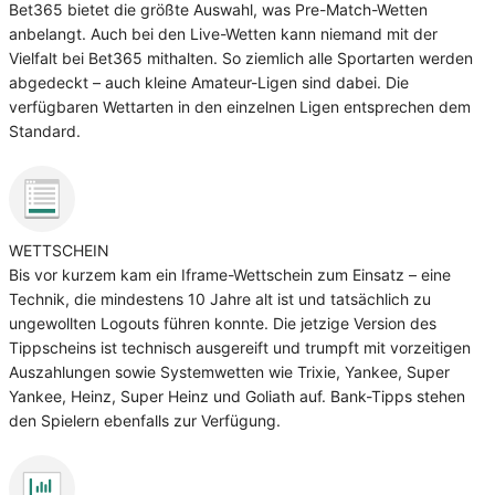
Bet365 bietet die größte Auswahl, was Pre-Match-Wetten
anbelangt. Auch bei den Live-Wetten kann niemand mit der
Vielfalt bei Bet365 mithalten. So ziemlich alle Sportarten werden
abgedeckt – auch kleine Amateur-Ligen sind dabei. Die
verfügbaren Wettarten in den einzelnen Ligen entsprechen dem
Standard.
WETTSCHEIN
Bis vor kurzem kam ein Iframe-Wettschein zum Einsatz – eine
Technik, die mindestens 10 Jahre alt ist und tatsächlich zu
ungewollten Logouts führen konnte. Die jetzige Version des
Tippscheins ist technisch ausgereift und trumpft mit vorzeitigen
Auszahlungen sowie Systemwetten wie Trixie, Yankee, Super
Yankee, Heinz, Super Heinz und Goliath auf. Bank-Tipps stehen
den Spielern ebenfalls zur Verfügung.