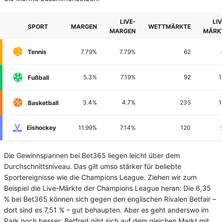
LIVE-
LI
SPORT
MARGEN
WETTMÄRKTE
MARGEN
MÄRK
Tennis
7.79
%
7.79
%
62
5.3
%
7.19
%
92
1
Fußball
3.4
%
4.7
%
235
1
Basketball
Eishockey
11.99
%
7.14
%
120
Die Gewinnspannen bei Bet365 liegen leicht über dem
Durchschnittsniveau. Das gilt umso stärker für beliebte
Sportereignisse wie die Champions League. Ziehen wir zum
Beispiel die Live-Märkte der Champions League heran: Die 6,35
% bei Bet365 können sich gegen den englischen Rivalen Betfair –
dort sind es 7,51 % – gut behaupten. Aber es geht anderswo im
Park noch besser: Betfred gibt sich auf dem gleichen Markt mit