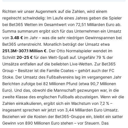
Richten wir unser Augenmerk auf die Zahlen, wird einem
regelrecht schwindelig: Im Laufe eines Jahres geben die Spieler
bei Bet365 Wetten im Gesamtwert von 72,51 Milliarden Euro ab.
Summa summarum ergibt sich für das Unternehmen ein Umsatz
von
3.4B
€
im Jahr – was die sehr niedrigen Gewinnspannen bei
Bet365 unterstreicht. Monatlich beträgt der Umsatz etwa
251.3M-307.1 Million €
. Der Otto Normalspieler wendet im
Schnitt
20-25 €
für den Wett-Spaß auf. Ungefähr 79 % der
Umsätze entfallen auf die beliebten Live-Wetten. Zur Bet365
Group – Besitzer ist die Familie Coates – gehört auch der FC
Stoke. Der Umsatz des Fußballvereins lag im vergangenen Jahr
Berichten zufolge bei 82 Millionen Pfund (etwa 90,7 Millionen
Euro). Und das, obwohl die Mannschaft gezwungen war, in die
zweite Klasse des englischen Fußballs abzusteigen. Wenn wir die
Zahlen einkalkulieren, ergibt sich ein Wachstum von 7,2 % –
insgesamt sprechen wir jetzt von 3,44 Milliarden Euro Umsatz.
Beziehen wir die Kosten der Bet365-Gruppe ein, bleibt ein satter
Gewinn von 890 Millionen Euro stehen – vor Steuern. Das