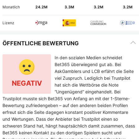
monatlich
24.2M
3.3M
3.2M
3.2M
Lizenz
ÖFFENTLICHE BEWERTUNG
In den sozialen Medien schneidet
Bet365 überwiegend gut ab. Bei
AskGamblers und LCB erfährt die Seite
viel Zuspruch. Lediglich bei Trustpilot
NEGATIV
hat sich die Wettbörse die Note
“Ungenügend” eingehandelt. Bei
Trustpilot musste sich Bet365 von Anfang an mit der 1-Sterne-
Bewertung zufriedengeben – auf den anderen beiden Profilen
erfreut sich die Seite dagegen konstant positiver Kommentare
und Wertungen. Dass der Anbieter bei Trustpilot einen so
schweren Stand hat, hängt hauptsächlich damit zusammen, dass
Bet365 keinen Kontakt zu den dortigen Spielern sucht und