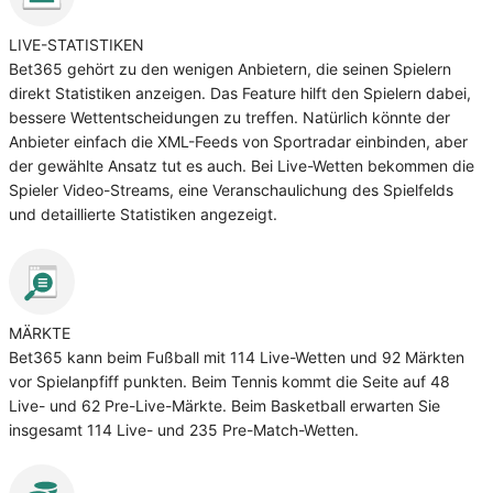
LIVE-STATISTIKEN
Bet365 gehört zu den wenigen Anbietern, die seinen Spielern
direkt Statistiken anzeigen. Das Feature hilft den Spielern dabei,
bessere Wettentscheidungen zu treffen. Natürlich könnte der
Anbieter einfach die XML-Feeds von Sportradar einbinden, aber
der gewählte Ansatz tut es auch. Bei Live-Wetten bekommen die
Spieler Video-Streams, eine Veranschaulichung des Spielfelds
und detaillierte Statistiken angezeigt.
MÄRKTE
Bet365 kann beim Fußball mit 114 Live-Wetten und 92 Märkten
vor Spielanpfiff punkten. Beim Tennis kommt die Seite auf 48
Live- und 62 Pre-Live-Märkte. Beim Basketball erwarten Sie
insgesamt 114 Live- und 235 Pre-Match-Wetten.