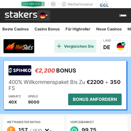
Beste Casinos
Casino Bonus
Für Highroller
Neue Casinos
M
LAND
Vergleichen Sie
DE
€2,200
BONUS
400% Willkommenspaket Bis Zu
€2200
+
350
FS
UMSATZ
SPIELE
BONUS ANFORDERN
40X
9000
WETTANBIETER RATING
VERFÜGBARKEIT
157
99.75
-
/
1820