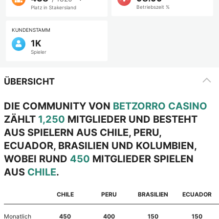
Betriebszeit %
Platz in Stakersland
KUNDENSTAMM
1K
Spieler
ÜBERSICHT
DIE COMMUNITY VON
BETZORRO CASINO
ZÄHLT
1,250
MITGLIEDER UND BESTEHT
AUS SPIELERN AUS CHILE, PERU,
ECUADOR, BRASILIEN UND KOLUMBIEN,
WOBEI RUND
450
MITGLIEDER SPIELEN
AUS
CHILE
.
CHILE
PERU
BRASILIEN
ECUADOR
monatlich
450
400
150
150