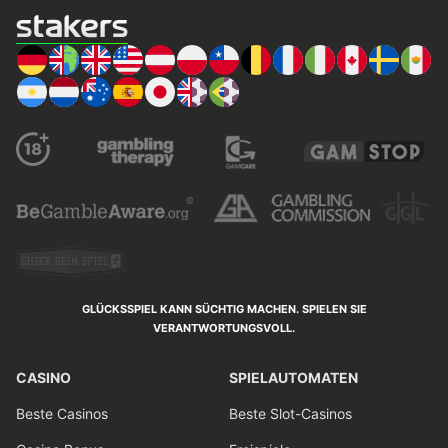
GLÜCKSSPIEL KANN SÜCHTIG MACHEN.
SPIELEN SIE
VERANTWORTUNGSVOLL.
CASINO
SPIELAUTOMATEN
Beste Casinos
Beste Slot-Casinos