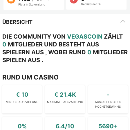
Betriebszeit %
Platz in Stakersland
ÜBERSICHT
DIE COMMUNITY VON
VEGASCOIN
ZÄHLT
0
MITGLIEDER UND BESTEHT AUS
SPIELERN AUS , WOBEI RUND
0
MITGLIEDER
SPIELEN AUS
.
RUND UM CASINO
€ 10
€ 21.4K
-
MINDESTAUSZAHLUNG
MAXIMALE AUSZAHLUNG
AUSZAHLUNG DES
HÖCHSTGEWINNS
0%
6.4/10
5690+