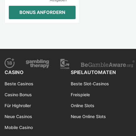
BONUS ANFORDERN
CASINO
SPIELAUTOMATEN
Beste Casinos
Beste Slot-Casinos
Casino Bonus
Freispiele
Für Highroller
Online Slots
Neue Casinos
Neue Online Slots
Mobile Casino