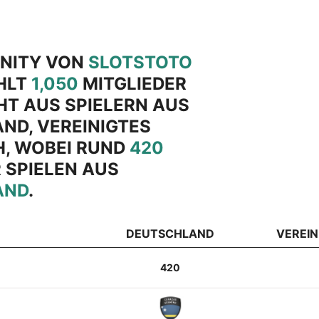
NITY VON
SLOTSTOTO
HLT
1,050
MITGLIEDER
HT AUS SPIELERN AUS
ND, VEREINIGTES
H, WOBEI RUND
420
 SPIELEN AUS
AND
.
DEUTSCHLAND
VEREIN
420