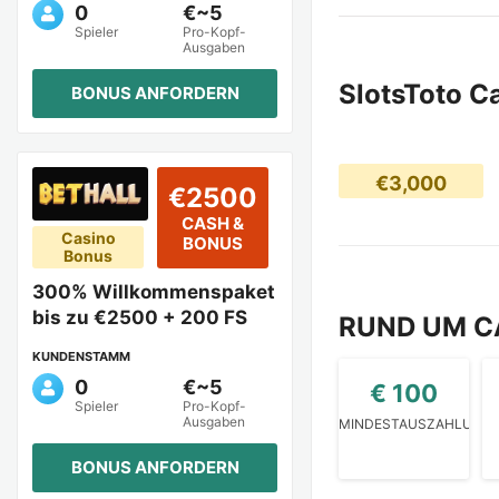
0
€
~5
Spieler
Pro-Kopf-
Ausgaben
SlotsToto C
BONUS ANFORDERN
€3,000
€2500
CASH &
Casino
BONUS
Bonus
300% Willkommenspaket
bis zu
€2500
+
200
FS
RUND UM C
KUNDENSTAMM
0
€
~5
€ 100
Spieler
Pro-Kopf-
Ausgaben
MINDESTAUSZAHLUNG
BONUS ANFORDERN