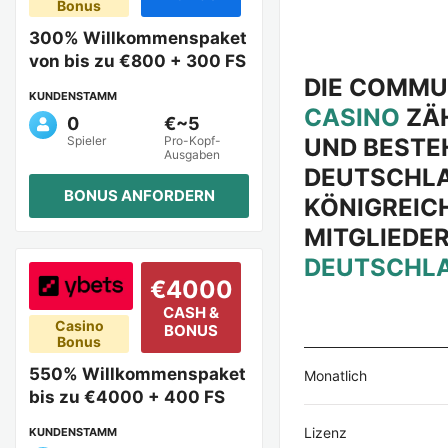
Bonus
300% Willkommenspaket
von bis zu
€800
+
300
FS
DIE COMMU
KUNDENSTAMM
CASINO
ZÄ
0
€
~5
Spieler
Pro-Kopf-
UND BESTE
Ausgaben
DEUTSCHLA
BONUS ANFORDERN
KÖNIGREIC
MITGLIEDER
DEUTSCHL
€4000
CASH &
Casino
BONUS
Bonus
550% Willkommenspaket
monatlich
bis zu
€4000
+
400
FS
Lizenz
KUNDENSTAMM