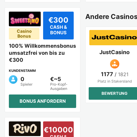
Andere Casino
€300
CASH &
Casino
BONUS
Bonus
100% Willkommensbonus
JustCasino
umsatzfrei von bis zu
€300
KUNDENSTAMM
1177
/
1821
0
€
~5
Platz in Stakersland
Spieler
Pro-Kopf-
Ausgaben
BEWERTUNG
BONUS ANFORDERN
€10000
CASH &