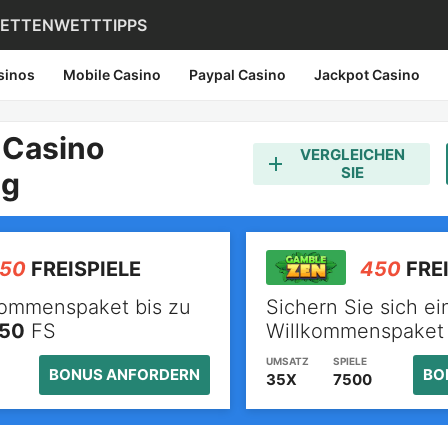
ETTEN
WETTTIPPS
sinos
Mobile Casino
Paypal Casino
Jackpot Casino
 Casino
VERGLEICHEN
SIE
ng
50
FREISPIELE
450
FRE
ommenspaket bis zu
Sichern Sie sich e
50
FS
Willkommenspaket 
+
450
FS
UMSATZ
SPIELE
BONUS ANFORDERN
BO
35X
7500