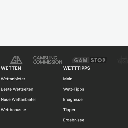
WETTEN
WETTTIPPS
Wettanbieter
Main
Beste Wettseiten
Wett-Tipps
Neue Wettanbieter
Ereignisse
Wettbonusse
Tipper
Ergebnisse