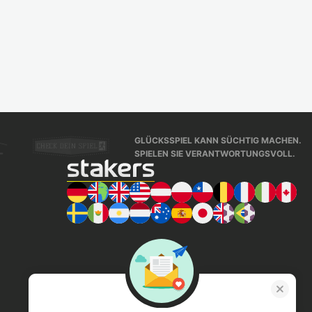
GLÜCKSSPIEL KANN SÜCHTIG MACHEN.
SPIELEN SIE VERANTWORTUNGSVOLL.