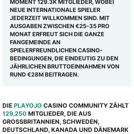
MOMENT 129.3K MITGLIEDER, WOBEI
NEUE INTERNATIONALE SPIELER
JEDERZEIT WILLKOMMEN SIND. MIT
AUSGABEN ZWISCHEN €25-35 PRO
MONAT ERFREUT SICH DIE GANZE
FANGEMEINDE AN
SPIELERFREUNDLICHEN CASINO-
BEDINGUNGEN, DIE EINDEUTIG ZU DEN
JÄHRLICHEN BRUTTOEINNAHMEN VON
RUND €28M BEITRAGEN.
DIE
PLAYOJO
CASINO COMMUNITY ZÄHLT
129,250
MITGLIEDER, DIE AUS
GROSSBRITANNIEN, SCHWEDEN, D
EUTSCHLAND, KANADA UND DÄNEMARK K