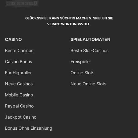
GLÜCKSSPIEL KANN SÜCHTIG MACHEN.
SPIELEN SIE
VERANTWORTUNGSVOLL.
CASINO
SPIELAUTOMATEN
Beste Casinos
Beste Slot-Casinos
Casino Bonus
Freispiele
Für Highroller
Online Slots
Neue Casinos
Neue Online Slots
Mobile Casino
Paypal Casino
Jackpot Casino
Bonus Ohne Einzahlung