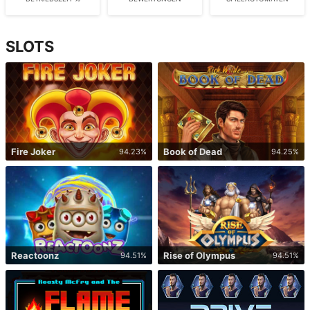
SLOTS
Fire Joker
Book of Dead
94.23
%
94.25
%
Reactoonz
Rise of Olympus
94.51
%
94.51
%