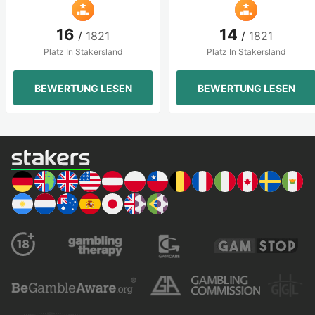
16
14
/
1821
/
1821
Platz In Stakersland
Platz In Stakersland
BEWERTUNG LESEN
BEWERTUNG LESEN