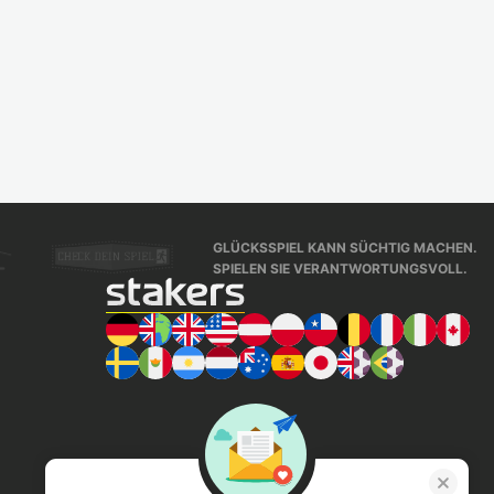
GLÜCKSSPIEL KANN SÜCHTIG MACHEN.
SPIELEN SIE VERANTWORTUNGSVOLL.