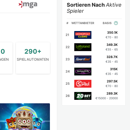
Sortieren Nach
Aktive
Spieler
#
WETTANBIETER
BASIS
350.1K
21
€
70
-
80
349.3K
22
10
290+
€
55
-
65
328.7K
23
NGEN
SPIELAUTOMATEN
€
35
-
45
315K
24
€
35
-
45
297.5K
25
€
70
-
80
289.3K
26
€
15000
-
20000
273.3K
27
€
0
-
0
271.3K
28
€
25
-
35