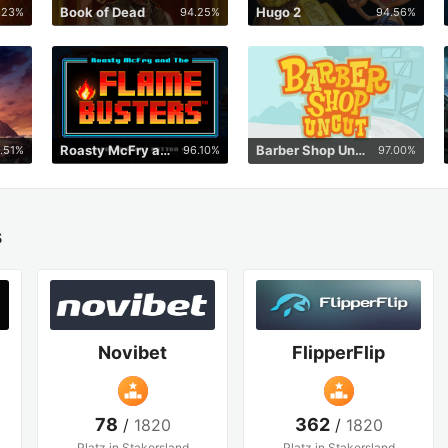
Book of Dead
Hugo 2
.23
%
94.25
%
94.56
%
Roasty McFry and the Flame Busters
Barber Shop Uncut
.51
%
96.10
%
97.00
%
s
Novibet
FlipperFlip
78
362
/
1820
/
1820
Platz in Stakersland
Platz in Stakersland