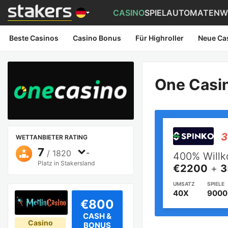
CASINO
SPIELAUTOMATEN
W
Beste Casinos
Casino Bonus
Für Highroller
Neue Ca
One Casi
3
WETTANBIETER RATING
7
-
/
1820
400% Willk
Platz in Stakersland
€2200
+
3
UMSATZ
SPIELE
40X
9000
€800
CASH &
Casino
BONUS