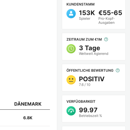
KUNDENSTAMM
153K
€
55-65
Spieler
Pro-Kopf-
Ausgaben
ZEITRAUM ZUM
€1M
3 Tage
Weltweit Agierend
ÖFFENTLICHE BEWERTUNG
POSITIV
7.6
/ 10
VERFÜGBARKEIT
DÄNEMARK
99.97
Betriebszeit %
6.8K