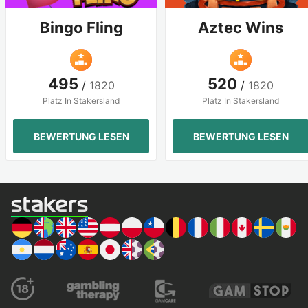
Bingo Fling
Aztec Wins
495
520
/
1820
/
1820
Platz In Stakersland
Platz In Stakersland
BEWERTUNG LESEN
BEWERTUNG LESEN