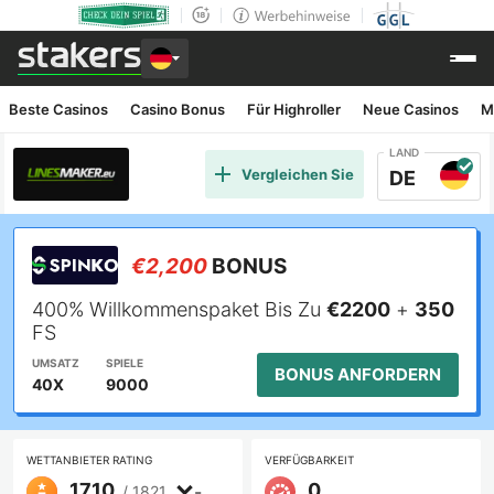
Beste Casinos
Casino Bonus
Für Highroller
Neue Casinos
M
LAND
Vergleichen Sie
DE
€2,200
BONUS
400% Willkommenspaket Bis Zu
€2200
+
350
FS
UMSATZ
SPIELE
BONUS ANFORDERN
40X
9000
WETTANBIETER RATING
VERFÜGBARKEIT
1710
0
-
/
1821