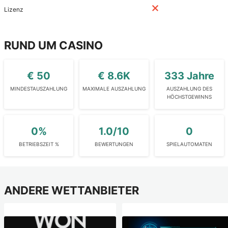
Lizenz
RUND UM CASINO
€ 50
€ 8.6K
333 Jahre
MINDESTAUSZAHLUNG
MAXIMALE AUSZAHLUNG
AUSZAHLUNG DES
HÖCHSTGEWINNS
0%
1.0/10
0
BETRIEBSZEIT %
BEWERTUNGEN
SPIELAUTOMATEN
ANDERE WETTANBIETER