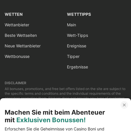
WETTEN
WETTTIPPS
Wettanbieter
Main
Beste Wettseiten
Wett-Tipps
Neue Wettanbieter
Ereignisse
Wettbonusse
Tipper
Ergebnisse
DISCLAIMER
All bonuses, promotions, and free bet offers listed on the site are subject to
the specific terms and conditions and the individual requirements of the
operators promoting them. Stakers does not provide any type of customer
service or support for any of the betting incentives and offers that are to be
found on this site. This site and all the offers listed on this site are related
Machen Sie mit beim Abenteuer
to gambling and are only suitable for those at or above the legal age within
those jurisdictions that permit online gambling. Furthermore, all logos,
mit
Exklusiven Bonussen!
images, and third-party trademarks are the sole property of their individual
owners. All trademarks and all references to trademarks themselves are
Erforschen Sie die Geheimnisse von Casino Boni und
made solely under the intention of fair promotion of all the services and