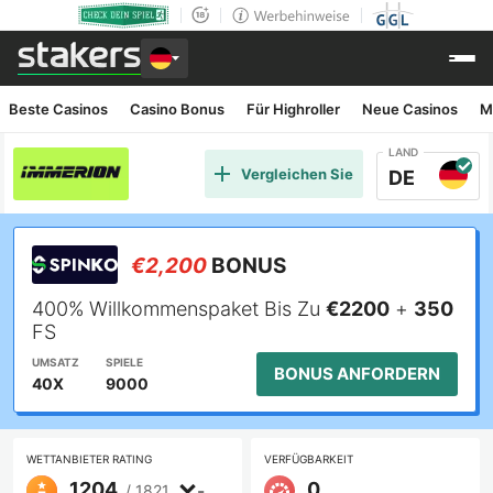
Beste Casinos
Casino Bonus
Für Highroller
Neue Casinos
M
LAND
Vergleichen Sie
DE
€2,200
BONUS
400% Willkommenspaket Bis Zu
€2200
+
350
FS
UMSATZ
SPIELE
BONUS ANFORDERN
40X
9000
WETTANBIETER RATING
VERFÜGBARKEIT
1204
0
-
/
1821