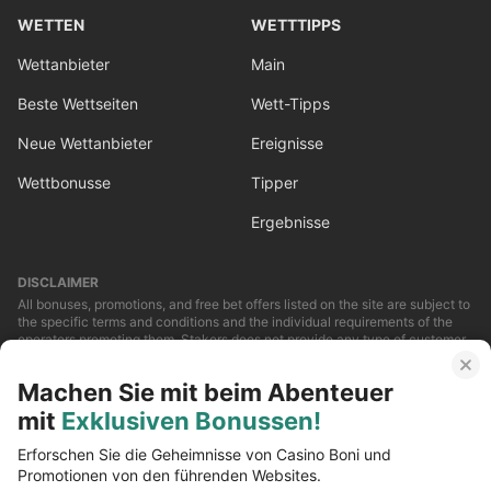
WETTEN
WETTTIPPS
Wettanbieter
Main
Beste Wettseiten
Wett-Tipps
Neue Wettanbieter
Ereignisse
Wettbonusse
Tipper
Ergebnisse
DISCLAIMER
All bonuses, promotions, and free bet offers listed on the site are subject to
the specific terms and conditions and the individual requirements of the
operators promoting them. Stakers does not provide any type of customer
service or support for any of the betting incentives and offers that are to be
found on this site. This site and all the offers listed on this site are related
Machen Sie mit beim Abenteuer
to gambling and are only suitable for those at or above the legal age within
those jurisdictions that permit online gambling. Furthermore, all logos,
mit
Exklusiven Bonussen!
images, and third-party trademarks are the sole property of their individual
owners. All trademarks and all references to trademarks themselves are
Erforschen Sie die Geheimnisse von Casino Boni und
made solely under the intention of fair promotion of all the services and
Promotionen von den führenden Websites.
betting operators mentioned on this site.