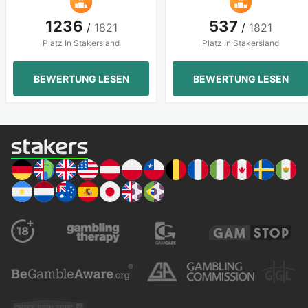
1236
537
/
1821
/
1821
Platz In Stakersland
Platz In Stakersland
BEWERTUNG LESEN
BEWERTUNG LESEN