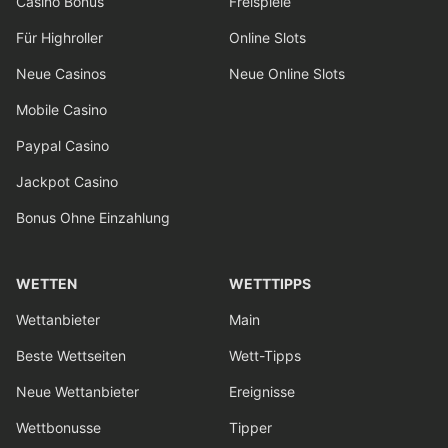
Casino Bonus
Freispiele
Für Highroller
Online Slots
Neue Casinos
Neue Online Slots
Mobile Casino
Paypal Casino
Jackpot Casino
Bonus Ohne Einzahlung
WETTEN
WETTTIPPS
Wettanbieter
Main
Beste Wettseiten
Wett-Tipps
Neue Wettanbieter
Ereignisse
Wettbonusse
Tipper