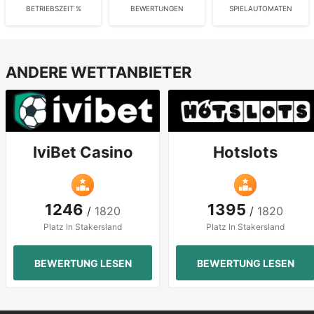
BETRIEBSZEIT %
BEWERTUNGEN
SPIELAUTOMATEN
ANDERE WETTANBIETER
IviBet Casino
Hotslots
1246
1395
/
1820
/
1820
Platz In Stakersland
Platz In Stakersland
BEWERTUNG LESEN
BEWERTUNG LESEN