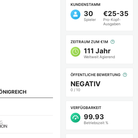
KUNDENSTAMM
30
€
25-35
Spieler
Pro-Kopf-
Ausgaben
ZEITRAUM ZUM
€1M
111 Jahr
Weltweit Agierend
ÖFFENTLICHE BEWERTUNG
NEGATIV
0
/ 10
KÖNIGREICH
VERFÜGBARKEIT
99.93
Betriebszeit %