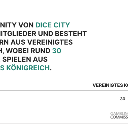
NITY VON
DICE CITY
ITGLIEDER UND BESTEHT
RN AUS VEREINIGTES
H, WOBEI RUND
30
 SPIELEN AUS
ES KÖNIGREICH
.
VEREINIGTES 
30