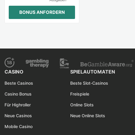
BONUS ANFORDERN
CASINO
SPIELAUTOMATEN
Beste Casinos
Beste Slot-Casinos
Casino Bonus
Freispiele
Für Highroller
Online Slots
Neue Casinos
Neue Online Slots
Mobile Casino