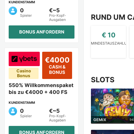
KUNDENSTAMM
0
€
~5
RUND UM C
Spieler
Pro-Kopf-
Ausgaben
BONUS ANFORDERN
€ 10
MINDESTAUSZAHLUNG
€4000
CASH &
Casino
BONUS
Bonus
SLOTS
550% Willkommenspaket
bis zu
€4000
+
400
FS
KUNDENSTAMM
0
€
~5
Spieler
Pro-Kopf-
GEMiX
94
Ausgaben
BONUS ANFORDERN