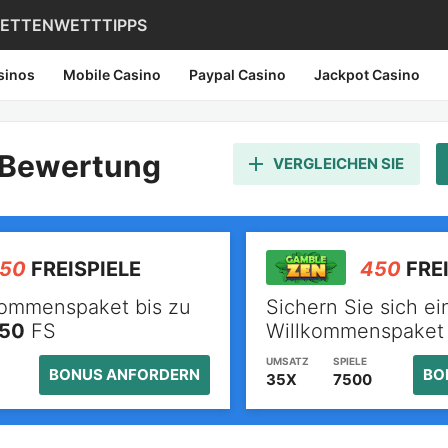
ETTEN
WETTTIPPS
sinos
Mobile Casino
Paypal Casino
Jackpot Casino
y Bewertung
VERGLEICHEN SIE
50
FREISPIELE
450
FRE
ommenspaket bis zu
Sichern Sie sich e
50
FS
Willkommenspaket 
+
450
FS
UMSATZ
SPIELE
BONUS ANFORDERN
BO
35X
7500