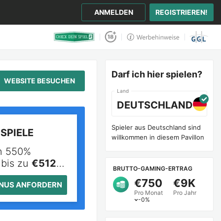
ANMELDEN
REGISTRIEREN!
Darf ich hier spielen?
WEBSITE BESUCHEN
Land
DEUTSCHLAND
Spieler aus Deutschland sind
ISPIELE
willkommen in diesem Pavillon
in 550%
bis zu
€5125
BRUTTO-GAMING-ERTRAG
€
750
€
9K
NUS ANFORDERN
Pro Monat
Pro Jahr
-
0%