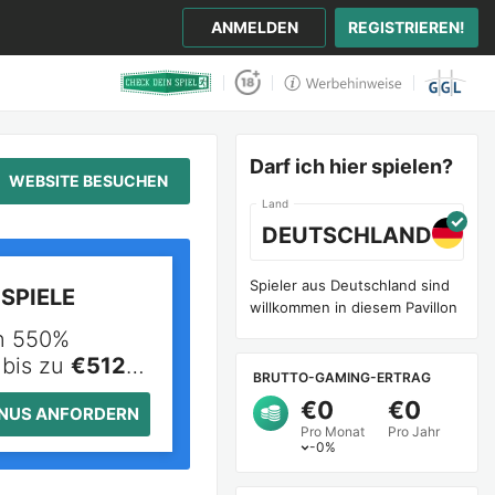
ANMELDEN
REGISTRIEREN!
Darf ich hier spielen?
WEBSITE BESUCHEN
Land
DEUTSCHLAND
Spieler aus Deutschland sind
ISPIELE
willkommen in diesem Pavillon
in 550%
bis zu
€5125
BRUTTO-GAMING-ERTRAG
€
0
€
0
NUS ANFORDERN
Pro Monat
Pro Jahr
-
0%