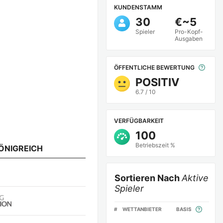
KUNDENSTAMM
30
€
~5
Spieler
Pro-Kopf-
Ausgaben
ÖFFENTLICHE BEWERTUNG
POSITIV
6.7
/ 10
VERFÜGBARKEIT
100
Betriebszeit %
KÖNIGREICH
Sortieren Nach
Aktive
Spieler
#
WETTANBIETER
BASIS