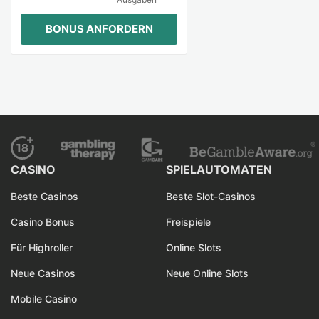
BONUS ANFORDERN
CASINO
SPIELAUTOMATEN
Beste Casinos
Beste Slot-Casinos
Casino Bonus
Freispiele
Für Highroller
Online Slots
Neue Casinos
Neue Online Slots
Mobile Casino