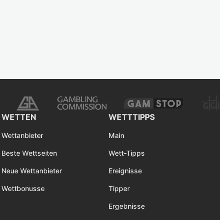
WETTEN
WETTTIPPS
Wettanbieter
Main
Beste Wettseiten
Wett-Tipps
Neue Wettanbieter
Ereignisse
Wettbonusse
Tipper
Ergebnisse