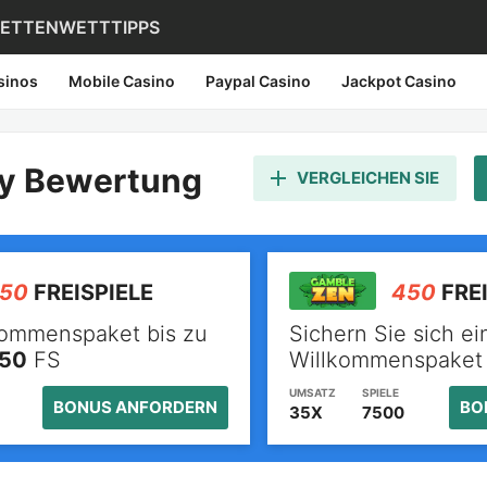
ETTEN
WETTTIPPS
sinos
Mobile Casino
Paypal Casino
Jackpot Casino
y Bewertung
VERGLEICHEN SIE
50
FREISPIELE
450
FRE
ommenspaket bis zu
Sichern Sie sich e
50
FS
Willkommenspaket 
+
450
FS
UMSATZ
SPIELE
BONUS ANFORDERN
BO
35X
7500