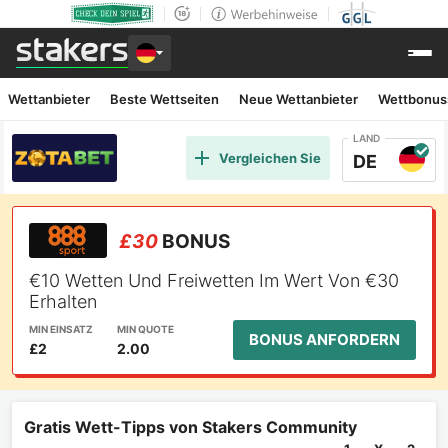
Wettanbieter
Beste Wettseiten
Neue Wettanbieter
Wettbonus
LAND
Vergleichen Sie
DE
£30
BONUS
€10 Wetten Und Freiwetten Im Wert Von
€30
Erhalten
MIN EINSATZ
MIN QUOTE
BONUS ANFORDERN
£2
2.00
Gratis Wett-Tipps von Stakers Community