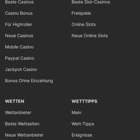
Beste Casinos
Beste Slot-Casinos
Casino Bonus
Freispiele
Für Highroller
Online Slots
Neue Casinos
Neue Online Slots
Mobile Casino
Paypal Casino
Jackpot Casino
Bonus Ohne Einzahlung
WETTEN
WETTTIPPS
Wettanbieter
Main
Beste Wettseiten
Wett-Tipps
Neue Wettanbieter
Ereignisse