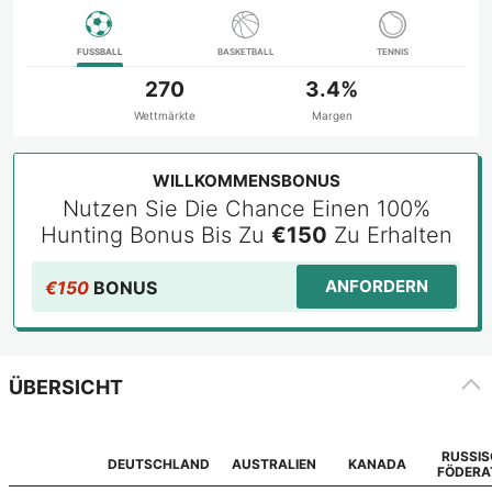
FUSSBALL
BASKETBALL
TENNIS
270
3.4
%
Wettmärkte
Margen
WILLKOMMENSBONUS
Nutzen Sie Die Chance Einen 100%
Hunting Bonus Bis Zu
€150
Zu Erhalten
ANFORDERN
€150
BONUS
ÜBERSICHT
RUSSIS
DEUTSCHLAND
AUSTRALIEN
KANADA
FÖDERA