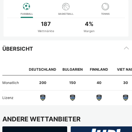
FUSSBALL
BASKETBALL
TENNIS
187
4
%
Wettmärkte
Margen
ÜBERSICHT
DEUTSCHLAND
BULGARIEN
FINNLAND
VIET N
monatlich
200
150
40
30
Lizenz
ANDERE WETTANBIETER