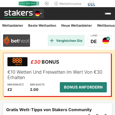
Wettanbieter
Beste Wettseiten
Neue Wettanbieter
Wettbonus
LAND
Vergleichen Sie
DE
£30
BONUS
€10 Wetten Und Freiwetten Im Wert Von
€30
Erhalten
MIN EINSATZ
MIN QUOTE
BONUS ANFORDERN
£2
2.00
Gratis Wett-Tipps von Stakers Community