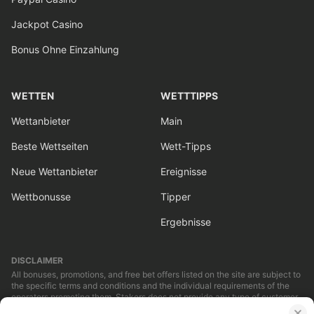
Jackpot Casino
Bonus Ohne Einzahlung
WETTEN
WETTTIPPS
Wettanbieter
Main
Beste Wettseiten
Wett-Tipps
Neue Wettanbieter
Ereignisse
Wettbonusse
Tipper
Ergebnisse
DISCLAIMER
All bonuses, promotions, and free bet offers listed on the site are subject to
the specific terms and conditions and the individual requirements of the
operators promoting them. Stakers does not provide any type of customer
service or support for any of the betting incentives and offers that are to be