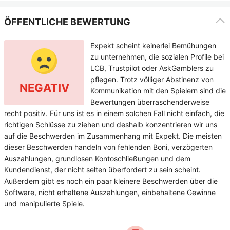
ÖFFENTLICHE BEWERTUNG
Expekt scheint keinerlei Bemühungen
zu unternehmen, die sozialen Profile bei
LCB, Trustpilot oder AskGamblers zu
pflegen. Trotz völliger Abstinenz von
NEGATIV
Kommunikation mit den Spielern sind die
Bewertungen überraschenderweise
recht positiv. Für uns ist es in einem solchen Fall nicht einfach, die
richtigen Schlüsse zu ziehen und deshalb konzentrieren wir uns
auf die Beschwerden im Zusammenhang mit Expekt. Die meisten
dieser Beschwerden handeln von fehlenden Boni, verzögerten
Auszahlungen, grundlosen Kontoschließungen und dem
Kundendienst, der nicht selten überfordert zu sein scheint.
Außerdem gibt es noch ein paar kleinere Beschwerden über die
Software, nicht erhaltene Auszahlungen, einbehaltene Gewinne
und manipulierte Spiele.