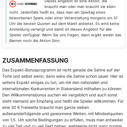
Dieses Angebot ist eine Aktion, die
braucht man oder man braucht sie eben
nicht. Jedenfalls heißt es, dass man am Spieltag eines
beworbenen Spiels oder einer Veranstaltung morgens um 10
Uhr die besten Quoten auf dem Markt anbietet. Es wird keine
Anmeldung verlangt und damit ist dieses Angebot für alle
Spieler verfügbar. Wenn Sie uns fragen, dann ergibt weder das
Banner noch die Aktion Sinn.
ZUSAMMENFASSUNG
Das Expekt-Bonusprogramm ist nicht gerade die Sahne auf der
Torte und selbst wenn, dann wäre die Sahne schon sauer. Hier ist
seitens Expekt einiges zu tun, um mit den nationalen und
internationalen Konkurrenten in Stakersland mithalten zu können.
Den Willkommensbonus suchen wir vergeblich und auch sonst
steht niemand am Empfang und heißt die Spieler willkommen. Für
eine 30 € Freiwette braucht man ganze sieben
aufeinanderfolgende und gewonnene Wetten, mit Mindestquoten
von 1,5. Um solche Bedingungen zu erfüllen, muss man entweder
zu viel Zeit und zu viel Geld haben, wahlweise nicht ganz normal