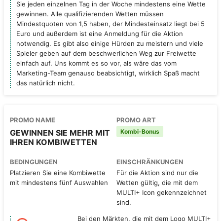
Sie jeden einzelnen Tag in der Woche mindestens eine Wette
gewinnen. Alle qualifizierenden Wetten müssen
Mindestquoten von 1,5 haben, der Mindesteinsatz liegt bei 5
Euro und außerdem ist eine Anmeldung für die Aktion
notwendig. Es gibt also einige Hürden zu meistern und viele
Spieler geben auf dem beschwerlichen Weg zur Freiwette
einfach auf. Uns kommt es so vor, als wäre das vom
Marketing-Team genauso beabsichtigt, wirklich Spaß macht
das natürlich nicht.
PROMO NAME
PROMO ART
GEWINNEN SIE MEHR MIT
Kombi-Bonus
IHREN KOMBIWETTEN
BEDINGUNGEN
EINSCHRÄNKUNGEN
Platzieren Sie eine Kombiwette
Für die Aktion sind nur die
mit mindestens fünf Auswahlen
Wetten gültig, die mit dem
MULTI+ Icon gekennzeichnet
sind.
Bei den Märkten, die mit dem Logo MULTI+