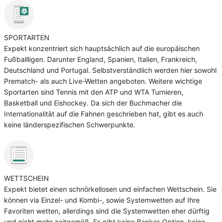
SPORTARTEN
Expekt konzentriert sich hauptsächlich auf die europäischen
Fußballligen. Darunter England, Spanien, Italien, Frankreich,
Deutschland und Portugal. Selbstverständlich werden hier sowohl
Prematch- als auch Live-Wetten angeboten. Weitere wichtige
Sportarten sind Tennis mit den ATP und WTA Turnieren,
Basketball und Eishockey. Da sich der Buchmacher die
Internationalität auf die Fahnen geschrieben hat, gibt es auch
keine länderspezifischen Schwerpunkte.
WETTSCHEIN
Expekt bietet einen schnörkellosen und einfachen Wettschein. Sie
können via Einzel- und Kombi-, sowie Systemwetten auf Ihre
Favoriten wetten, allerdings sind die Systemwetten eher dürftig
und nicht mehr zeitgemäß. Es gibt keine Banker-Option, keine