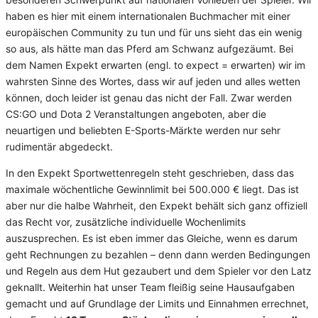
haben es hier mit einem internationalen Buchmacher mit einer
europäischen Community zu tun und für uns sieht das ein wenig
so aus, als hätte man das Pferd am Schwanz aufgezäumt. Bei
dem Namen Expekt erwarten (engl. to expect = erwarten) wir im
wahrsten Sinne des Wortes, dass wir auf jeden und alles wetten
können, doch leider ist genau das nicht der Fall. Zwar werden
CS:GO und Dota 2 Veranstaltungen angeboten, aber die
neuartigen und beliebten E-Sports-Märkte werden nur sehr
rudimentär abgedeckt.
In den Expekt Sportwettenregeln steht geschrieben, dass das
maximale wöchentliche Gewinnlimit bei 500.000 € liegt. Das ist
aber nur die halbe Wahrheit, den Expekt behält sich ganz offiziell
das Recht vor, zusätzliche individuelle Wochenlimits
auszusprechen. Es ist eben immer das Gleiche, wenn es darum
geht Rechnungen zu bezahlen – denn dann werden Bedingungen
und Regeln aus dem Hut gezaubert und dem Spieler vor den Latz
geknallt. Weiterhin hat unser Team fleißig seine Hausaufgaben
gemacht und auf Grundlage der Limits und Einnahmen errechnet,