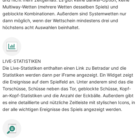
Multiway-Wetten (mehrere Wetten desselben Spiels) und
geblockte Kombinationen. Außerdem sind Systemwetten nur
dann möglich, wenn der Wettschein mindestens drei und
höchstens acht Auswahlen beinhaltet.
LIVE-STATISTIKEN
Die Live-Statistiken enthalten einen Link zu Betradar und die
Statistiken werden dann per iFrame angezeigt. Ein Widget zeigt
die Ereignisse auf dem Spielfeld an. Unter anderem sind das die
Torschüsse, Schüsse neben das Tor, geblockte Schüsse, Kopf-
an-Kopf-Statistiken und die Anzahl der Eckbälle. Außerdem gibt
es eine detaillierte und nützliche Zeitleiste mit stylischen Icons, in
der alle wichtigen Ereignisse des Spiels angezeigt werden.