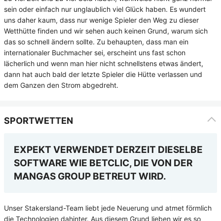
sein oder einfach nur unglaublich viel Glück haben. Es wundert
uns daher kaum, dass nur wenige Spieler den Weg zu dieser
Wetthütte finden und wir sehen auch keinen Grund, warum sich
das so schnell ändern sollte. Zu behaupten, dass man ein
internationaler Buchmacher sei, erscheint uns fast schon
lächerlich und wenn man hier nicht schnellstens etwas ändert,
dann hat auch bald der letzte Spieler die Hütte verlassen und
dem Ganzen den Strom abgedreht.
SPORTWETTEN
EXPEKT VERWENDET DERZEIT DIESELBE
SOFTWARE WIE BETCLIC, DIE VON DER
MANGAS GROUP BETREUT WIRD.
Unser Stakersland-Team liebt jede Neuerung und atmet förmlich
die Technologien dahinter. Aus diesem Grund lieben wir es so