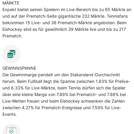
MÄRKTE
Expekt bietet seinen Spielern im Live-Bereich bis zu 65 Märkte an
und auf der Prematch-Seite gigantische 232 Märkte. Tennisfans
bekommen 15 Live- und 36 Prematch-Märkte angeboten. Beim
Eishockey sind es für gewöhnlich 39 Märkte live und bis zu 217
Prematch.
GEWINNSPANNE
Die Gewinnmarge pendelt um den Stakersland-Durchschnitt
herum. Beim Fußball liegt die Spanne zwischen 1.83% für Prelive-
und 6.33% für Live-Märkte, beim Tennis dürfen sich die Spieler
über eine kleine Marge von 7.89% bei Prematch- und 7.86% bei
Live-Wetten freuen und beim Eishockey schwanken die Zahlen
zwischen 4.27% für Prematch-Ereignisse und 7.59% für Live-
Events.