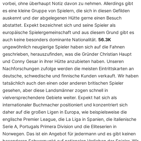
vorbei, ohne überhaupt Notiz davon zu nehmen. Allerdings gibt
es eine kleine Gruppe von Spielern, die sich in diesen Gefilden
auskennt und der abgelegenen Hütte gerne einen Besuch
abstattet. Expekt bezeichnet sich und seine Spieler als
europäische Spielergemeinschaft und aus diesem Grund gibt es
auch keine besonders dominante Nationalität.
56.3K
ungewöhnlich neugierige Spieler haben sich auf die Fahnen
geschrieben, herauszufinden, was die Gründer Christian Haupt
und Conny Gesar in ihrer Hütte anzubieten haben. Unseren
Nachforschungen zufolge werden die meisten Eintrittskarten an
deutsche, schwedische und finnische Kunden verkauft. Wir haben
tatsächlich auch den einen oder anderen britischen Spieler
gesehen, aber diese Landsmänner zogen schnell in
vielversprechendere Gebiete weiter. Expekt hat sich als
internationaler Buchmacher positioniert und konzentriert sich
daher auf die großen Ligen in Europa, wie beispielsweise die
englische Premier League, die La Liga in Spanien, die italienische
Serie A, Portugals Primera Division und die Eliteserien in
Norwegen. Das ist ein Angebot für jedermann und es gibt keinen
besonderen Schwerpunkt auf nationalen Vorlieben der Spieler. Wir