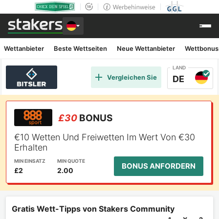
Wettanbieter
Beste Wettseiten
Neue Wettanbieter
Wettbonus
LAND
Vergleichen Sie
DE
£30
BONUS
€10 Wetten Und Freiwetten Im Wert Von
€30
Erhalten
MIN EINSATZ
MIN QUOTE
BONUS ANFORDERN
£2
2.00
Gratis Wett-Tipps von Stakers Community