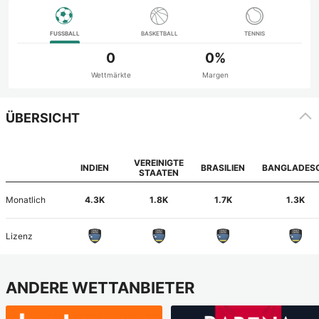
FUSSBALL
BASKETBALL
TENNIS
0
0
%
Wettmärkte
Margen
ÜBERSICHT
VEREINIGTE
INDIEN
BRASILIEN
BANGLADES
STAATEN
monatlich
4.3K
1.8K
1.7K
1.3K
Lizenz
ANDERE WETTANBIETER