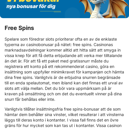
Free Spins
Spelare som föredrar slots prioriterar ofta en av de enklaste
typerna av casinobonusar på nätet: free spins. Casinonas
marknadsavdelningar kommer alltid att hitta sätt att smyga in
vissa knep för att få detta erbjudande att verka mer tilltalande
än det är. För att få ett paket med gratissnurr måste du
registrera ett konto på ett rekommenderat casino, göra en
insättning som uppfyller minimikravet för kampanjen och hämta
dina free spins. Vanligtvis är de erbjudna snurren begränsade
till en enda spelautomat, men ibland kan det finnas ett urval av
slots att välja mellan. Det du bör vara uppmärksam på är
kraven på omsättning och om det du eventuellt vinner på dina
snurr får behållas eller inte.
Vanligtvis tillåter insättningsfria free spins-bonusar att de som
hämtar dem behåller sina vinster, vilket resulterar i att vinsterna
läggs till deras konto i kontanter. I vissa fall finns det en övre
gräns för hur mycket som kan tas ut i kontanter. Vissa casinon