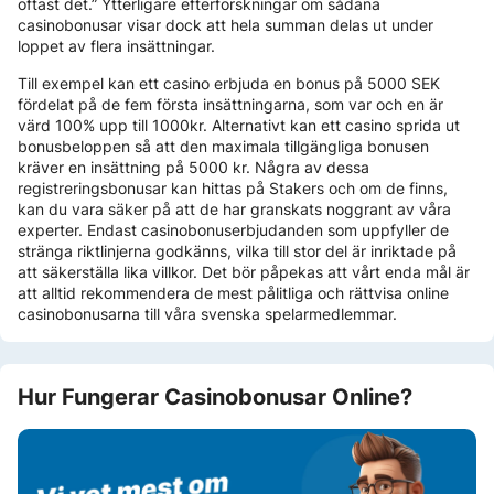
oftast det.” Ytterligare efterforskningar om sådana
casinobonusar visar dock att hela summan delas ut under
loppet av flera insättningar.
Till exempel kan ett casino erbjuda en bonus på 5000 SEK
fördelat på de fem första insättningarna, som var och en är
värd 100% upp till 1000kr. Alternativt kan ett casino sprida ut
bonusbeloppen så att den maximala tillgängliga bonusen
kräver en insättning på 5000 kr. Några av dessa
registreringsbonusar kan hittas på Stakers och om de finns,
kan du vara säker på att de har granskats noggrant av våra
experter. Endast casinobonuserbjudanden som uppfyller de
stränga riktlinjerna godkänns, vilka till stor del är inriktade på
att säkerställa lika villkor. Det bör påpekas att vårt enda mål är
att alltid rekommendera de mest pålitliga och rättvisa online
casinobonusarna till våra svenska spelarmedlemmar.
Hur Fungerar Casinobonusar Online?