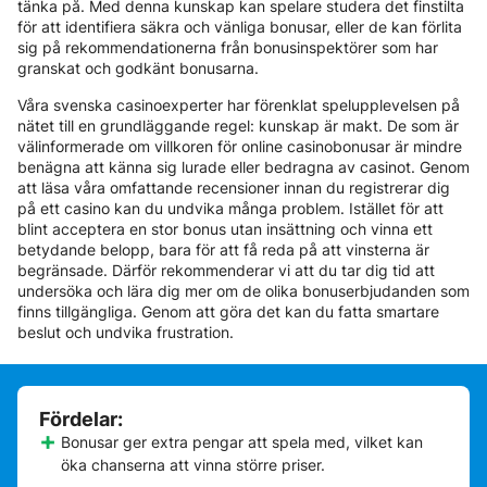
tänka på. Med denna kunskap kan spelare studera det finstilta
för att identifiera säkra och vänliga bonusar, eller de kan förlita
sig på rekommendationerna från bonusinspektörer som har
granskat och godkänt bonusarna.
Våra svenska casinoexperter har förenklat spelupplevelsen på
nätet till en grundläggande regel: kunskap är makt. De som är
välinformerade om villkoren för online casinobonusar är mindre
benägna att känna sig lurade eller bedragna av casinot. Genom
att läsa våra omfattande recensioner innan du registrerar dig
på ett casino kan du undvika många problem. Istället för att
blint acceptera en stor bonus utan insättning och vinna ett
betydande belopp, bara för att få reda på att vinsterna är
begränsade. Därför rekommenderar vi att du tar dig tid att
undersöka och lära dig mer om de olika bonuserbjudanden som
finns tillgängliga. Genom att göra det kan du fatta smartare
beslut och undvika frustration.
Fördelar:
Bonusar ger extra pengar att spela med, vilket kan
öka chanserna att vinna större priser.