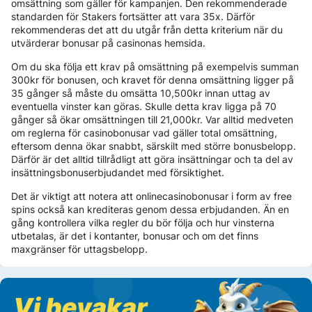
omsättning som gäller för kampanjen. Den rekommenderade
standarden för Stakers fortsätter att vara 35x. Därför
rekommenderas det att du utgår från detta kriterium när du
utvärderar bonusar på casinonas hemsida.
Om du ska följa ett krav på omsättning på exempelvis summan
300kr för bonusen, och kravet för denna omsättning ligger på
35 gånger så måste du omsätta 10,500kr innan uttag av
eventuella vinster kan göras. Skulle detta krav ligga på 70
gånger så ökar omsättningen till 21,000kr. Var alltid medveten
om reglerna för casinobonusar vad gäller total omsättning,
eftersom denna ökar snabbt, särskilt med större bonusbelopp.
Därför är det alltid tillrådligt att göra insättningar och ta del av
insättningsbonuserbjudandet med försiktighet.
Det är viktigt att notera att onlinecasinobonusar i form av free
spins också kan krediteras genom dessa erbjudanden. Än en
gång kontrollera vilka regler du bör följa och hur vinsterna
utbetalas, är det i kontanter, bonusar och om det finns
maxgränser för uttagsbelopp.