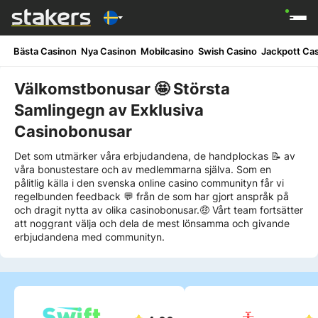
Bästa Casinon
Nya Casinon
Mobilcasino
Swish Casino
Jackpott Ca
Välkomstbonusar 🤩 Största
Samlingegn av Exklusiva
Casinobonusar
Det som utmärker våra erbjudandena, de handplockas 📝 av
våra bonustestare och av medlemmarna själva. Som en
pålitlig källa i den svenska online casino communityn får vi
regelbunden feedback 💬 från de som har gjort anspråk på
och dragit nytta av olika casinobonusar.🤑 Vårt team fortsätter
att noggrant välja och dela de mest lönsamma och givande
erbjudandena med communityn.