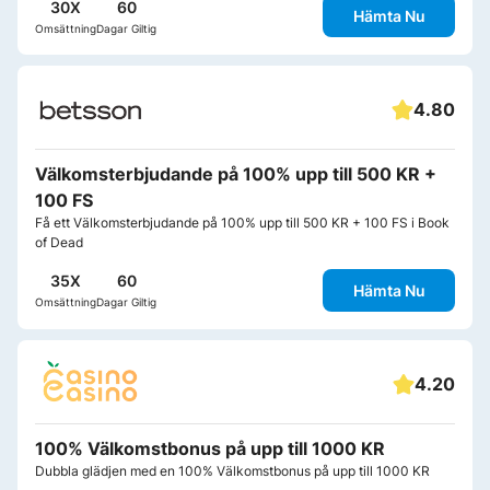
30X
60
Hämta Nu
Omsättning
Dagar Giltig
4.80
Välkomsterbjudande på 100% upp till 500 KR +
100 FS
Få ett Välkomsterbjudande på
100%
upp till
500 KR
+
100
FS i Book
of Dead
35X
60
Hämta Nu
Omsättning
Dagar Giltig
4.20
100% Välkomstbonus på upp till 1000 KR
Dubbla glädjen med en 100% Välkomstbonus på upp till
1000 KR