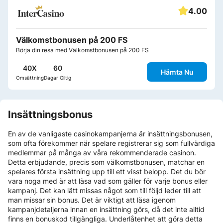
4.00
Välkomstbonusen på 200 FS
Börja din resa med Välkomstbonusen på
200
FS
40X
60
Hämta Nu
Omsättning
Dagar Giltig
Insättningsbonus
En av de vanligaste casinokampanjerna är insättningsbonusen,
som ofta förekommer när spelare registrerar sig som fullvärdiga
medlemmar på många av våra rekommenderade casinon.
Detta erbjudande, precis som välkomstbonusen, matchar en
spelares första insättning upp till ett visst belopp. Det du bör
vara noga med är att läsa vad som gäller för varje bonus eller
kampanj. Det kan lätt missas något som till följd leder till att
man missar sin bonus. Det är viktigt att läsa igenom
kampanjdetaljerna innan en insättning görs, då det inte alltid
finns en bonuskod tillgängliga. Underlåtenhet att göra detta