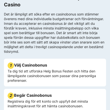
Casino
Det är lämpligt att söka efter en casinobonus som stämmer
överens med dina individuella budgetramar och förväntningar.
Innan du accepterar en casinobonus är det viktigt att du
förstår kraven, inklusive minsta insättningsbelopp och vilka
spel som berättigar till bonusen. Det är smart att inte börja
spela förrän dessa uppgifter har dubbelkollats och bonusen
bör inte ses som ett sätt att skapa vinster utan snarare som en
möjlighet att delta i trevligt casinospelande under en bestämd
tidsrymd.
Välj Casinobonus
1
Ta dig tid att utforska Helg Bonus Festen och hitta den
lämpligaste casinobonusen som passar dina personliga
preferenser.
Begär Casinobonus
2
Registrera dig för ett konto och uppfyll det minsta
insättningskravet för att hämta casinobonusen.