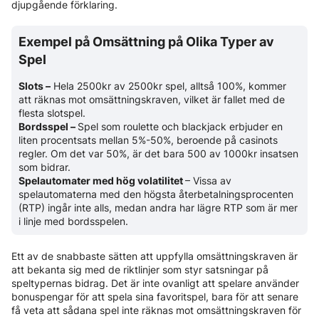
djupgående förklaring.
Exempel på Omsättning på Olika Typer av
Spel
Slots –
Hela 2500kr av 2500kr spel, alltså 100%, kommer
att räknas mot omsättningskraven, vilket är fallet med de
flesta slotspel.
Bordsspel –
Spel som roulette och blackjack erbjuder en
liten procentsats mellan 5%-50%, beroende på casinots
regler. Om det var 50%, är det bara 500 av 1000kr insatsen
som bidrar.
Spelautomater med hög volatilitet
– Vissa av
spelautomaterna med den högsta återbetalningsprocenten
(RTP) ingår inte alls, medan andra har lägre RTP som är mer
i linje med bordsspelen.
Ett av de snabbaste sätten att uppfylla omsättningskraven är
att bekanta sig med de riktlinjer som styr satsningar på
speltypernas bidrag. Det är inte ovanligt att spelare använder
bonuspengar för att spela sina favoritspel, bara för att senare
få veta att sådana spel inte räknas mot omsättningskraven för