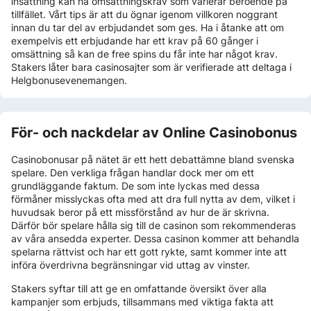
insättning kan ha omsättningskrav som varierar beroende på
tillfället. Vårt tips är att du ögnar igenom villkoren noggrant
innan du tar del av erbjudandet som ges. Ha i åtanke att om
exempelvis ett erbjudande har ett krav på 60 gånger i
omsättning så kan de free spins du får inte har något krav.
Stakers låter bara casinosajter som är verifierade att deltaga i
Helgbonusevenemangen.
För- och nackdelar av Online Casinobonus
Casinobonusar på nätet är ett hett debattämne bland svenska
spelare. Den verkliga frågan handlar dock mer om ett
grundläggande faktum. De som inte lyckas med dessa
förmåner misslyckas ofta med att dra full nytta av dem, vilket i
huvudsak beror på ett missförstånd av hur de är skrivna.
Därför bör spelare hålla sig till de casinon som rekommenderas
av våra ansedda experter. Dessa casinon kommer att behandla
spelarna rättvist och har ett gott rykte, samt kommer inte att
införa överdrivna begränsningar vid uttag av vinster.
Stakers syftar till att ge en omfattande översikt över alla
kampanjer som erbjuds, tillsammans med viktiga fakta att