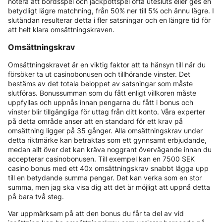
notera att bordsspel och jackpottspel ofta utesluts eller ges en
betydligt lägre matchning, från 50% ner till 5% och ännu lägre. I
slutändan resulterar detta i fler satsningar och en längre tid för
att helt klara omsättningskraven.
Omsättningskrav
Omsättningskravet är en viktig faktor att ta hänsyn till när du
försöker ta ut casinobonusen och tillhörande vinster. Det
bestäms av det totala beloppet av satsningar som måste
slutföras. Bonussumman som du fått enligt villkoren måste
uppfyllas och uppnås innan pengarna du fått i bonus och
vinster blir tillgängliga för uttag från ditt konto. Våra experter
på detta område anser att en standard för ett krav på
omsättning ligger på 35 gånger. Alla omsättningskrav under
detta riktmärke kan betraktas som ett gynnsamt erbjudande,
medan allt över det kan kräva noggrant övervägande innan du
accepterar casinobonusen. Till exempel kan en 7500 SEK
casino bonus med ett 40x omsättningskrav snabbt lägga upp
till en betydande summa pengar. Det kan verka som en stor
summa, men jag ska visa dig att det är möjligt att uppnå detta
på bara två steg.
Var uppmärksam på att den bonus du får ta del av vid