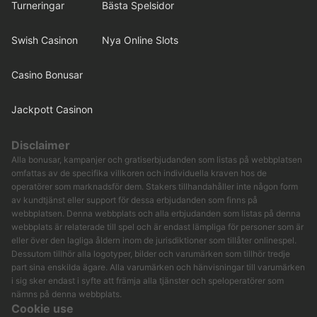
Turneringar
Bästa Spelsidor
Swish Casinon
Nya Online Slots
Casino Bonusar
Jackpott Casinon
Disclaimer
Alla bonusar, kampanjer och gratiserbjudanden som listas på webbplatsen
omfattas av de specifika villkoren och individuella kraven hos de
operatörer som marknadsför dem. Stakers tillhandahåller inte någon form
av kundtjänst eller support för dessa erbjudanden som finns på
webbplatsen. Denna webbplats och alla erbjudanden som listas på denna
webbplats är relaterade till spel och är endast lämpliga för personer som är
eller över den lagliga åldern inom de jurisdiktioner som tillåter onlinespel.
Dessutom tillhör alla logotyper, bilder och varumärken som tillhör tredje
part sina enskilda ägare. Alla varumärken och hänvisningar till varumärken
i sig sker endast i syfte att främja alla tjänster och speloperatörer som
nämns på denna webbplats.
Cookie use