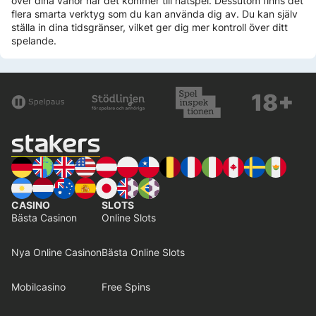
över dina vanor när det kommer till nätspel. Dessutom finns det
flera smarta verktyg som du kan använda dig av. Du kan själv
ställa in dina tidsgränser, vilket ger dig mer kontroll över ditt
spelande.
CASINO
SLOTS
Bästa Casinon
Online Slots
Nya Online Casinon
Bästa Online Slots
Mobilcasino
Free Spins