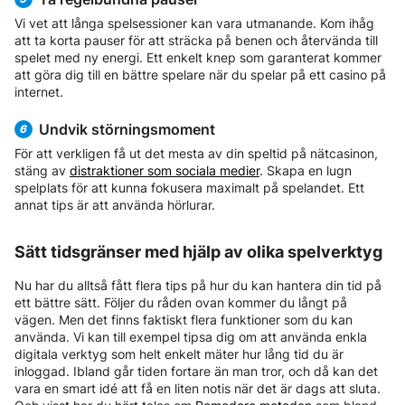
Vi vet att långa spelsessioner kan vara utmanande. Kom ihåg
att ta korta pauser för att sträcka på benen och återvända till
spelet med ny energi. Ett enkelt knep som garanterat kommer
att göra dig till en bättre spelare när du spelar på ett casino på
internet.
Undvik störningsmoment
6
För att verkligen få ut det mesta av din speltid på nätcasinon,
stäng av
distraktioner som sociala medier
. Skapa en lugn
spelplats för att kunna fokusera maximalt på spelandet. Ett
annat tips är att använda hörlurar.
Sätt tidsgränser med hjälp av olika spelverktyg
Nu har du alltså fått flera tips på hur du kan hantera din tid på
ett bättre sätt. Följer du råden ovan kommer du långt på
vägen. Men det finns faktiskt flera funktioner som du kan
använda. Vi kan till exempel tipsa dig om att använda enkla
digitala verktyg som helt enkelt mäter hur lång tid du är
inloggad. Ibland går tiden fortare än man tror, och då kan det
vara en smart idé att få en liten notis när det är dags att sluta.