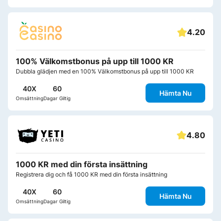
4.20
100% Välkomstbonus på upp till 1000 KR
Dubbla glädjen med en 100% Välkomstbonus på upp till
1000 KR
40X
60
Hämta Nu
Omsättning
Dagar Giltig
4.80
1000 KR med din första insättning
Registrera dig och få
1000 KR
med din första insättning
40X
60
Hämta Nu
Omsättning
Dagar Giltig