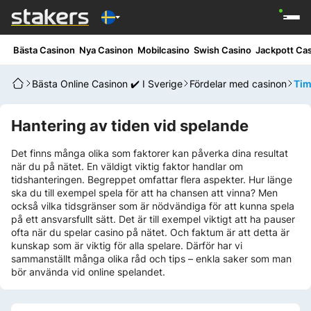
Bästa Casinon
Nya Casinon
Mobilcasino
Swish Casino
Jackpott Ca
Bästa Online Casinon ✔️ I Sverige
Fördelar med casinon
Ti
Hantering av tiden vid spelande
Det finns många olika som faktorer kan påverka dina resultat
när du på nätet. En väldigt viktig faktor handlar om
tidshanteringen. Begreppet omfattar flera aspekter. Hur länge
ska du till exempel spela för att ha chansen att vinna? Men
också vilka tidsgränser som är nödvändiga för att kunna spela
på ett ansvarsfullt sätt. Det är till exempel viktigt att ha pauser
ofta när du spelar casino på nätet. Och faktum är att detta är
kunskap som är viktig för alla spelare. Därför har vi
sammanställt många olika råd och tips – enkla saker som man
bör använda vid online spelandet.