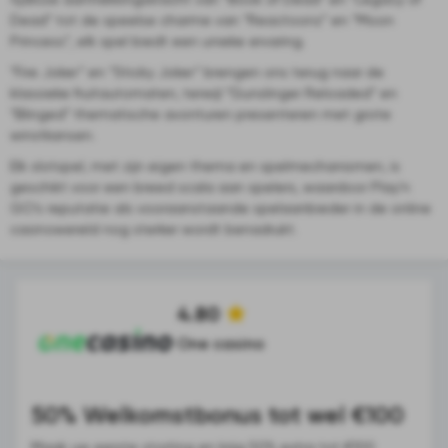
Dead” tot de speelse charme van “Reactoonz” en “Moon
Princess”, elk spel biedt een unieke ervaring.
“Fire Joker” en “Sticky Joker” brengen ons terug naar de
klassieke fruitautomaten, terwijl “Gunslinger Reloaded” en
“Blinged” thematische avonturen presenteren met grote
winstkansen.
Elk slotspel, met zijn eigen thema en spelmechanismen, is
geschikt voor een breed scala aan spelers, waardoor Play’n
GO’s reputatie als vooraanstaande spelaanbieder in de online
casinowereld nog sterker wordt benadrukt.
4.80
One casino
50% Welkomstbonus tot wel
€100
Maak uw eerste storting en krijg 50% extra tot €100