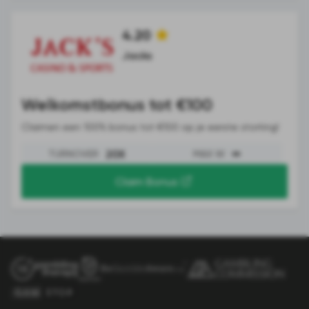
4.20
Jacks
Welkomstbonus tot
€100
Claimen een 100% bonus tot €100 op je eerste storting!
20X
∞
TURNOVER
MAX W
Claim Bonus