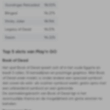
Gunslinger Reloaded
96.00%
Blinged
94.27%
Sticky Joker
96.74%
Legacy of Dead
94.51%
Saxon
94.22%
Top 5 slots van Play’n GO
Book of Dead
Het spel Book of Dead speelt zich af in het oude Egypte en
biedt 5 rollen, 10 betaallijnen en prachtige graphics. Wat Book
of Dead uniek maakt, is onder andere een speciaal symbool
dat zowel als wild- als scatter-symbool werkt, gratis spins met
een uitbreidend symbool en een gokronde.
De aantrekkingskracht van Book of Dead ligt in het
avontuurlijke thema en de mogelijkheid om grote winsten te
behalen.