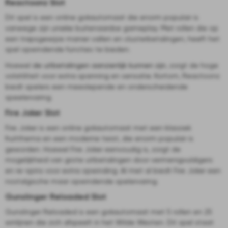
Reactoonz Slot
Dit spel is een online gokautomaat die enorm populair is
vanwege zijn unieke buitenaardse gameplay. Met rollen die op
een trapsgewijze manier vallen en clusterbetalingen, heeft het
spel opwindende functies te bieden.
Hoewel
de uitbetalingen aanzienlijk kunnen zijn
, zorgt de hoge
volatiliteit voor extra spanning en sensatie. Kortom, Reactoonz
biedt spelers een meeslepende en onderscheidende
speelervaring.
Fire Joker Slot
Fire Joker is een online gokautomaat met een klassiek
fruitthema en een moderne twist, die enorm populair is
geworden. Hoewel Fire Joker eenvoudig is, zorgt de
mogelijkheid van grote uitbetalingen door vermenigvuldigers
en re-spins voor extra opwinding. Al met al biedt Fire Joker een
nostalgische maar opwindende spelervaring.
Gunslinger Reloaded Slot
Gunslinger Reloaded is een gokautomaat met 5 rollen en 25
winlijnen die zich afspeelt in het Wilde Westen. Dit spel staat