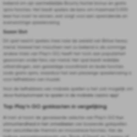
bekend om zijn aantrekkelijke Bounty Hunter bonus en gratis
spins functies. Het biedt spelers de kans om maximaal 5.000
keer hun inzet te winnen, wat zorgt voor een opwindende en
evenwichtige speelervaring.
Saxon Slot
Dit spel neemt spelers mee naar de wereld van Britse heavy
metal. Hoewel het misschien niet zo bekend is als sommige
andere titels van Play’n GO, heeft het toch aan populariteit
gewonnen onder fans van metal. Het spel biedt redelijke
uitbetalingen, een geweldige soundtrack en leuke functies
zoals gratis spins, waardoor het een plezierige speelervaring is
voor liefhebbers van muziek.
Voor de liefhebbers van mobiele spellen is het ook mogelijk om
deze
fruitautomaat te spelen in de mobiele casino app
!
Top Play’n GO gokkasten in vergelijking
Al met al toont de gevarieerde selectie van Play’n GO
hun
uitmuntendheid in het ontwikkelen
van boeiende gokspellen
met verschillende thema’s en innovatieve functies. Van de
tijdloze aantrekkingskracht van “Book of Dead” en “Legacy of