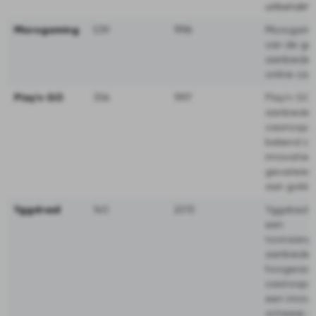
uitbetalin
Microgaming
539
1996
Microgami
van de ge
aanbieder
online cas
Play'n GO
356
1997
Play'n GO 
aanbieder 
casinospel
bekend sta
innovatiev
gevarieer
aan gokka
Yggdrasil
140
2013
Yggdrasil
een
toonaang
aanbieder
hoogwaar
casinospe
een innova
ontwerp e