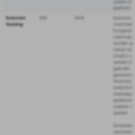
casino m
platform.
Evolution
605
2006
Evolution
Gaming
staat beke
hoogwaard
casinospel
worden g
vanuit ult
studio's o
wereld. Het
gebruikt
geavance
technolog
realistisch
meeslepe
spelervari
creëren voo
spelers.
Ze bieden
verscheid