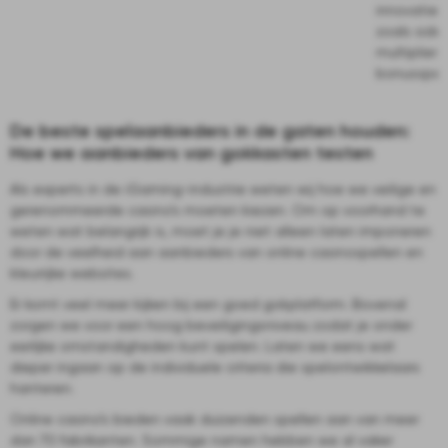
innovatiev
zoals side
multipliers
bonusspell
De beste spelaanbieders in de gaten houden:
Hoe we aanbieders van gokkasten testen
Als experts in de iGaming-industrie weten wij hoe we veilige en
gerenommeerde casino’s moeten kiezen. Om op voorhand te
weten wat belangrijk is, moet je je niet alleen laten imponeren
door de veelheid aan aanbieders van online casinospellen en
kleurrijke websites.
Er komt veel meer kijken bij een goed gokplatform. Bovenal
zorgen we voor een hoog beveiligingsniveau zodat je onder
eerlijke omstandigheden kunt spelen. Laten we eens wat
dieper ingaan op de individuele criteria die spelontwikkelaars
hanteren.
Online casino’s bieden vaak duizenden spellen aan van meer
dan 70 fabrikanten. Sommige namen hebben we al vaker