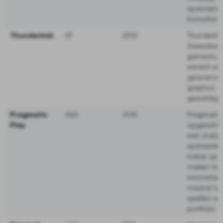
spannend
bonusfunct
Thunderkick
67
2012
Thunderkic
Zweedse
gamestudi
wereld ver
geavance
graphics e
geweldige
Pragmatic
540
2015
Pragmatic 
Play
opgericht i
een snelg
spelaanbie
indruk op o
maken met
innovaties
maand tw
spellen aan
portfolio 