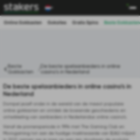
Online Gokkasten
Goksites
Gratis Spins
Beste Gokkasten
Beste
De beste spelaanbieders in online
/
Gokkasten
casino's in Nederland
De beste spelaanbieders in online casino’s in
Nederland
Dompel jezelf onder in de wereld van de meest populaire
online gokkasten en ontdek de boeiende geschiedenis en
ontwikkeling van aanbieders in Nederlandse online casino’s.
Vanaf de pioniersperiode in 1994 met The Gaming Club en
Microgaming tot aan de huidige marktwaarde van $262 miljard
in 2021, nemen we je mee op een reis doorheen de evolutie