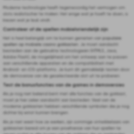
Moderne technologie heeft tegenwoordig het vermogen om
slots realistischer te maken. Het enige wat je hoeft te doen, is
kiezen wat je leuk vindt.
Controleer of de spellen mobielvriendelijk zijn
Het is heel belangrijk om te kunnen genieten van
populaire
spellen op mobiele casino gokkasten
. Je moet aandacht
besteden aan de gebruikte technologieën (HTML5, Java,
Adobe Flash), de mogelijkheid om het ontwerp aan te passen
aan verschillende apparaten en de compatibiliteit met
Android- en iOS-platforms. Je kunt dit gemakkelijk testen door
de demoversie van de geselecteerde slot uit te proberen.
Test de bonusfuncties van de games in demoversies
Als je nog niet bekend bent met alle functies van de gokkast,
moet je hier zeker aandacht aan besteden. Veel van de
moderne gokkasten hebben verschillende symbolen die je nog
dichter bij winst kunnen brengen.
Als je niet weet hoe ze werken, zijn sommige ontwikkelaars van
gokkasten bereid om je een proefversie van hun spellen te