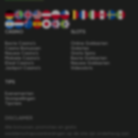
CASINO
SLOTS
Beste Casino's
Online Gokkasten
Casino Bonussen
Goksites
Nieuwe Casino's
Gratis Spins
Mobiele Casino’s
Beste Gokkasten
IDeal Casino's
Nieuwe Gokkasten
Jackpot Casino’s
Videoslots
TIPS
Evenementen
Voorspellingen
Tipsters
DISCLAIMER
Alle bonussen, promoties en gratis
weddenschapsaanbiedingen op de site zijn onderhevig aan