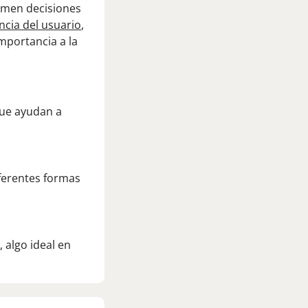
omen decisiones
ncia del usuario
,
mportancia a la
 que ayudan a
iferentes formas
 algo ideal en