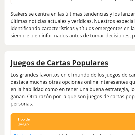
Stakers se centra en las últimas tendencias y los lanz
últimas noticias actuales y verídicas. Nuestros especia
identificando características y títulos emergentes en 
siempre bien informados antes de tomar decisiones, pul
Juegos de Cartas Populares
Los grandes favoritos en el mundo de los juegos de cart
destaca muchas otras opciones online interesantes que
en la habilidad como en tener una buena estrategia, lo
ganan. Otra razón por la que son juegos de cartas popu
personas.
Tipo de
Juego