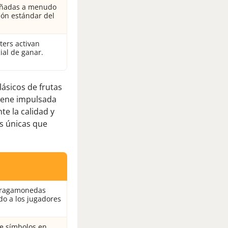
señadas a menudo
ión estándar del
ters activan
ial de ganar.
lásicos de frutas
viene impulsada
e la calidad y
as únicas que
s tragamonedas
do a los jugadores
e símbolos en