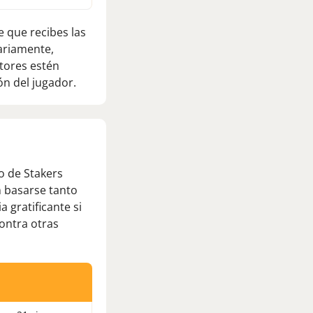
e que recibes las
iariamente,
ctores estén
ón del jugador.
po de Stakers
n basarse tanto
 gratificante si
contra otras