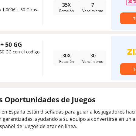
35X
7
 1,000€ + 50 Giros
Rotación
Vencimiento
T
+ 50 GG
50 GG con el codigo
30X
30
Rotación
Vencimiento
T
as Oportunidades de Juegos
 en España están diseñadas para guiar a los jugadores haci
n garantizadas, ayudando a su equipo a convertirse en un a
spañol de juegos de azar en línea.