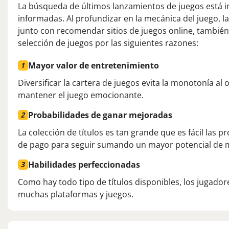
La búsqueda de últimos lanzamientos de juegos está 
informadas. Al profundizar en la mecánica del juego, la
junto con recomendar sitios de juegos online, tambié
selección de juegos por las siguientes razones:
Mayor valor de entretenimiento
1
Diversificar la cartera de juegos evita la monotonía al
mantener el juego emocionante.
Probabilidades de ganar mejoradas
2
La colección de títulos es tan grande que es fácil las
de pago para seguir sumando un mayor potencial de mu
Habilidades perfeccionadas
3
Como hay todo tipo de títulos disponibles, los jugador
muchas plataformas y juegos.