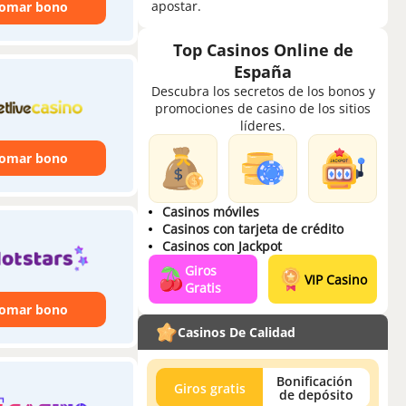
apostar.
omar bono
Top Casinos Online de
España
Descubra los secretos de los bonos y
promociones de casino de los sitios
líderes.
omar bono
Casinos móviles
Casinos con tarjeta de crédito
Casinos con Jackpot
Giros
VIP Casino
Gratis
omar bono
Casinos De Calidad
Bonificación
Giros gratis
de depósito