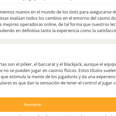
amientos nuevos en el mundo de los slots para asegurarse d
listas evalúan todos los cambios en el entorno del casino d
las mejores operadoras online, de tal forma que nuestros le
iendo en definitiva tanto la experiencia como la satisfacci
as son el póker, el baccarat y el blackjack, aunque el equi
 no se pueden jugar en casinos físicos. Estos títulos suele
 que estimula la mente de los jugadores y da una experiencia
lares es que dan la sensación de tener el control al jugar 
Descripción