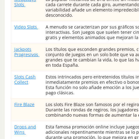
Slots
cada carrete durante cada giro, aumentando
variabilidad añade un elemento impredecible
desconocido.
Video Slots
A menudo se caracterizan por sus gráficos so
interactivas. Son juegos que suelen tener cin
gratis y elementos animados que mejoran la n
Jackpots
Los títulos que esconden grandes premios, 
Progresivos
conjunto de juegos en un solo bote que va 
grandes que te cambian la vida, lo que las
en toda España.
Slots Cash
Estos intrincados pero entretenidos títulos 
Collect
inmediatamente premios en efectivo o bonos 
Esta función no solo añade emoción a los jue
pago clásicas.
Fire Blaze
Los slots Fire Blaze son famosos por el regir
Durante las rondas de regiros, los jugador
combinando nuevas formas de aumentar la 
Drops and
Esta famosa promoción online incluye juego
Wins
adicionales repentinamente mientras se lo p
durante una promoción, lo que mejora en gr