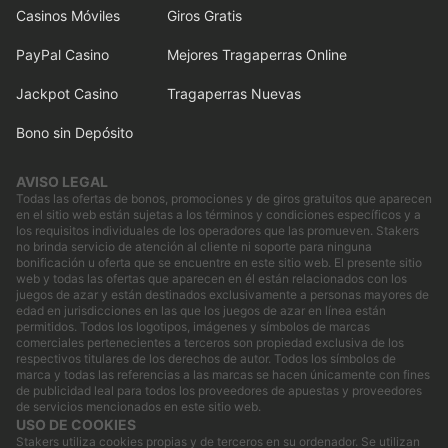
Casinos Móviles
Giros Gratis
PayPal Casino
Mejores Tragaperras Online
Jackpot Casino
Tragaperras Nuevas
Bono sin Depósito
AVISO LEGAL
Todas las ofertas de bonos, promociones y de giros gratuitos que aparecen
en el sitio web están sujetas a los términos y condiciones específicos y a
los requisitos individuales de los operadores que las promueven. Stakers
no brinda servicio de atención al cliente ni soporte para ninguna
bonificación u oferta que se encuentre en este sitio web. El presente sitio
web y todas las ofertas que aparecen en él están relacionados con los
juegos de azar y están destinados exclusivamente a personas mayores de
edad en jurisdicciones en las que los juegos de azar en línea están
permitidos. Todos los logotipos, imágenes y símbolos de marcas
comerciales pertenecientes a terceros son propiedad exclusiva de los
respectivos titulares de los derechos de autor. Todos los símbolos de
marca y todas las referencias a las marcas se hacen únicamente con fines
de publicidad leal para todos los proveedores de apuestas y proveedores
de servicios mencionados en este sitio web.
USO DE COOKIES
Stakers utiliza cookies propias y de terceros en su ordenador. Se utilizan