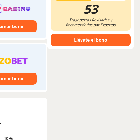
53
Tragaperras Revisadas y
Recomendadas por Expertos
omar bono
Llévate el bono
omar bono
a.
4096