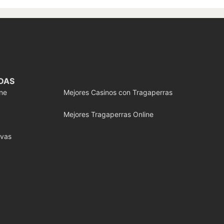
DAS
ine
Mejores Casinos con Tragaperras
Mejores Tragaperras Online
evas