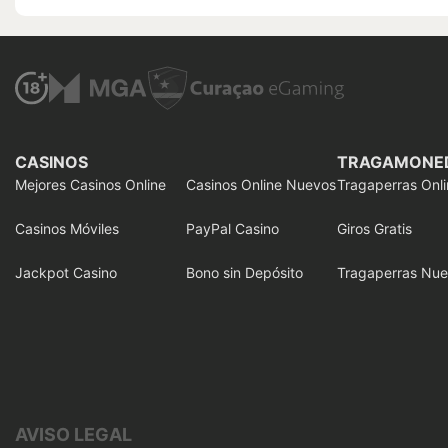
CASINOS
TRAGAMONE
Mejores Casinos Online
Casinos Online Nuevos
Tragaperras Onl
Casinos Móviles
PayPal Casino
Giros Gratis
Jackpot Casino
Bono sin Depósito
Tragaperras Nu
AVISO LEGAL