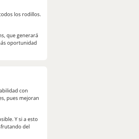
odos los rodillos.
ns, que generará
 más oportunidad
abilidad con
les, pues mejoran
ible. Y si a esto
sfrutando del