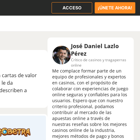
ACCESO
¡ÚNETE AHORA!
José Daniel Lazlo
Pérez
Crítico de casinos y tragaperras
online
Me complace formar parte de un
 cartas de valor
equipo de profesionales y expertos
 le da
en casinos, con el propósito de
colaborar con experiencias de juego
 describen a
online seguras y confiables para los
usuarios. Espero que con nuestro
criterio profesional, podamos
contribuir al mercado de las
apuestas online a través de
nuestras reseñas sobre los mejores
casinos online de la industria,
mejores métodos de pago y bonos