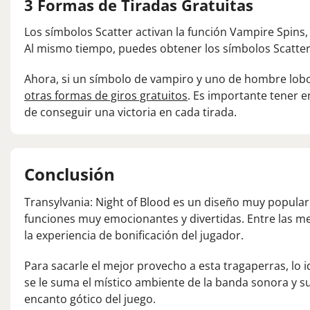
3 Formas de Tiradas Gratuitas
Los símbolos Scatter activan la función Vampire Spins,
Al mismo tiempo, puedes obtener los símbolos Scatte
Ahora, si un símbolo de vampiro y uno de hombre lobo 
otras formas de giros gratuitos
. Es importante tener 
de conseguir una victoria en cada tirada.
Conclusión
Transylvania: Night of Blood es un diseño muy popular
funciones muy emocionantes y divertidas. Entre las mej
la experiencia de bonificación del jugador.
Para sacarle el mejor provecho a esta tragaperras, lo 
se le suma el místico ambiente de la banda sonora y s
encanto gótico del juego.