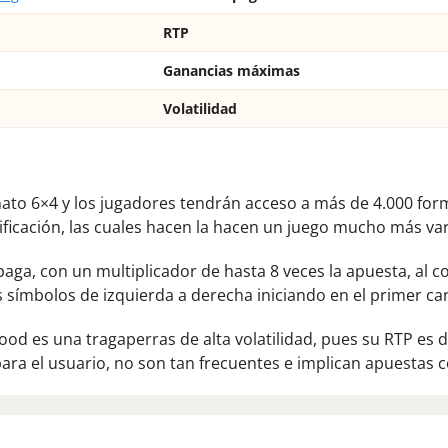
RTP
Ganancias máximas
Volatilidad
mato 6×4 y los jugadores tendrán acceso a más de 4.000 for
ificación, las cuales hacen la hacen un juego mucho más va
paga, con un multiplicador de hasta 8 veces la apuesta, al c
símbolos de izquierda a derecha iniciando en el primer carr
ood es una tragaperras de alta volatilidad, pues su RTP es d
ra el usuario, no son tan frecuentes e implican apuestas c