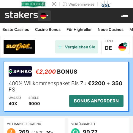
Beste Casinos
Casino Bonus
Für Highroller
Neue Casinos
M
LAND
Vergleichen Sie
DE
€2,200
BONUS
400% Willkommenspaket Bis Zu
€2200
+
350
FS
UMSATZ
SPIELE
BONUS ANFORDERN
40X
9000
WETTANBIETER RATING
VERFÜGBARKEIT
269
99.77
-
/
1820