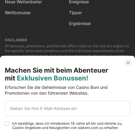
Neue Wettanbieter
Ereignisse
Wettbonusse
Tipper
Ergebnisse
DISCLAIMER
All bonuses, promotions, and free bet offers listed on the site are subject to
the specific terms and conditions and the individual requirements of the
operators promoting them. Stakers does not provide any type of customer
service or support for any of the betting incentives and offers that are to be
found on this site. This site and all the offers listed on this site are related
Machen Sie mit beim Abenteuer
to gambling and are only suitable for those at or above the legal age within
those jurisdictions that permit online gambling. Furthermore, all logos,
mit
Exklusiven Bonussen!
images, and third-party trademarks are the sole property of their individual
owners. All trademarks and all references to trademarks themselves are
Erforschen Sie die Geheimnisse von Casino Boni und
made solely under the intention of fair promotion of all the services and
Promotionen von den führenden Websites.
betting operators mentioned on this site.
COOKIE USE
Geben Sie Ihre E-Mail-Adresse ein
Stakers.com operates both first and also third-party cookies on your
computer. These are specifically used to improve the site and provide
personalised functionality. We will assume that you accept our use
Ich bestätige, dass ich mindestens 18 Jahre alt bin und stimme zu,
Casino Angebote und Neuigkeiten von stakers.com zu erhalten
cookies, as explained, by continuing to use our site.
Mehr Info
.