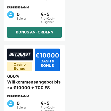
KUNDENSTAMM
0
€
~5
Spieler
Pro-Kopf-
Ausgaben
BONUS ANFORDERN
€10000
CASH &
Casino
BONUS
Bonus
600%
Willkommensangebot bis
zu
€10000
+
700
FS
KUNDENSTAMM
0
€
~5
Spieler
Pro-Kopf-
Ausgaben