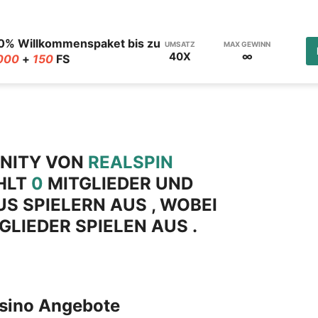
0% Willkommenspaket bis zu
UMSATZ
MAX GEWINN
40X
∞
000
+
150
FS
NITY VON
REALSPIN
HLT
0
MITGLIEDER UND
S SPIELERN AUS , WOBEI
GLIEDER SPIELEN AUS
.
sino Angebote