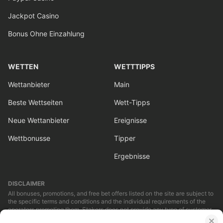
Jackpot Casino
Bonus Ohne Einzahlung
WETTEN
WETTTIPPS
Wettanbieter
Main
Beste Wettseiten
Wett-Tipps
Neue Wettanbieter
Ereignisse
Wettbonusse
Tipper
Ergebnisse
DISCLAIMER
All bonuses, promotions, and free bet offers listed on the site are subject to
the specific terms and conditions and the individual requirements of the
operators promoting them. Stakers does not provide any type of customer
service or support for any of the betting incentives and offers that are to be