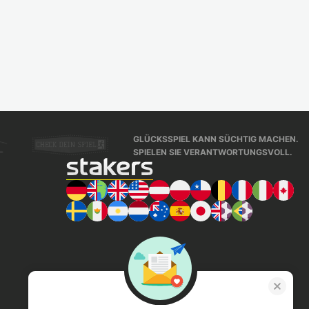
GLÜCKSSPIEL KANN SÜCHTIG MACHEN.
SPIELEN SIE VERANTWORTUNGSVOLL.