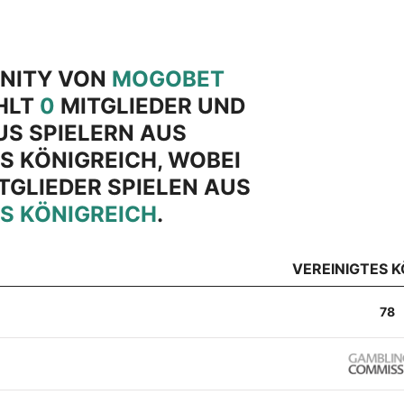
NITY VON
MOGOBET
HLT
0
MITGLIEDER UND
US SPIELERN AUS
S KÖNIGREICH, WOBEI
TGLIEDER SPIELEN AUS
ES KÖNIGREICH
.
VEREINIGTES 
78