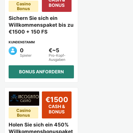
Casino
BONUS
Bonus
Sichern Sie sich ein
Willkommenspaket bis zu
€1500
+
150 FS
KUNDENSTAMM
0
€
~5
Spieler
Pro-Kopf-
Ausgaben
BONUS ANFORDERN
€1500
CASH &
Casino
BONUS
Bonus
Holen Sie sich ein 450%
Willkommensbonuspaket