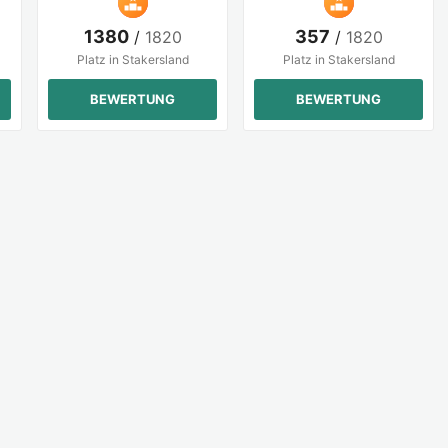
1380
357
/
1820
/
1820
Platz in Stakersland
Platz in Stakersland
BEWERTUNG
BEWERTUNG