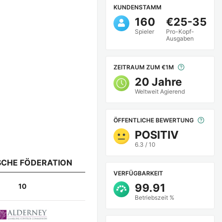
KUNDENSTAMM
160
€
25-35
Spieler
Pro-Kopf-
Ausgaben
ZEITRAUM ZUM
€1M
20 Jahre
Weltweit Agierend
ÖFFENTLICHE BEWERTUNG
POSITIV
6.3
/ 10
SCHE FÖDERATION
VERFÜGBARKEIT
99.91
10
Betriebszeit %