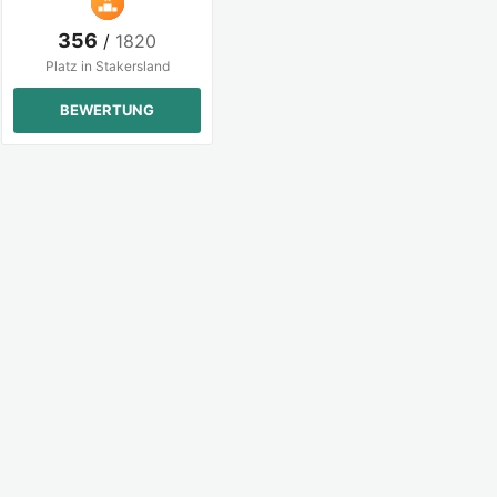
170
997
€
0
-
0
356
/
1820
170
998
Platz in Stakersland
€
35
-
45
170
999
BEWERTUNG
€
55
-
65
170
1000
€
35
-
45
170
1001
€
0
-
0
170
1002
€
35
-
45
170
1003
€
35
-
45
170
1004
€
0
-
0
170
1005
€
70
-
80
170
1006
€
0
-
0
170
1007
€
35
-
45