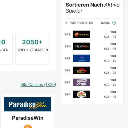
Sortieren Nach
Aktive
Spieler
#
WETTANBIETER
BASIS
180
989
€
35
-
45
10
2050+
180
990
€
65
-
75
NGEN
SPIELAUTOMATEN
180
991
€
70
-
80
180
992
€
25
-
35
180
993
Alle Casinos (1820)
€
70
-
80
180
994
€
35
-
45
180
995
€
25
-
35
180
ParadiseWin
996
€
25
-
35