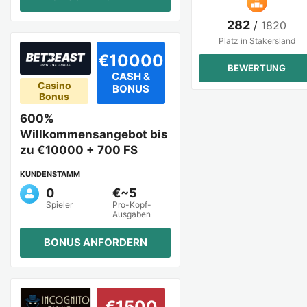
282
/
1820
Platz in Stakersland
€10000
BEWERTUNG
CASH &
Casino
BONUS
Bonus
600%
Willkommensangebot bis
zu
€10000
+
700
FS
KUNDENSTAMM
0
€
~5
Spieler
Pro-Kopf-
Ausgaben
BONUS ANFORDERN
€1500