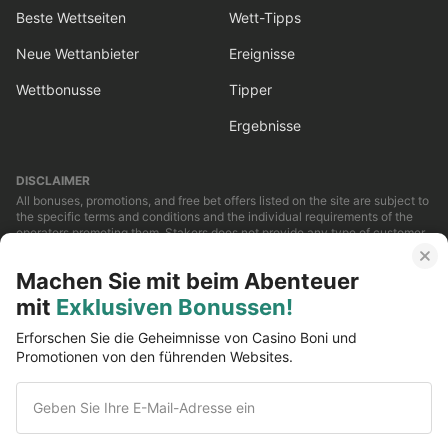
Beste Wettseiten
Wett-Tipps
Neue Wettanbieter
Ereignisse
Wettbonusse
Tipper
Ergebnisse
DISCLAIMER
All bonuses, promotions, and free bet offers listed on the site are subject to
the specific terms and conditions and the individual requirements of the
operators promoting them. Stakers does not provide any type of customer
service or support for any of the betting incentives and offers that are to be
found on this site. This site and all the offers listed on this site are related
Machen Sie mit beim Abenteuer
to gambling and are only suitable for those at or above the legal age within
those jurisdictions that permit online gambling. Furthermore, all logos,
mit
Exklusiven Bonussen!
images, and third-party trademarks are the sole property of their individual
owners. All trademarks and all references to trademarks themselves are
Erforschen Sie die Geheimnisse von Casino Boni und
made solely under the intention of fair promotion of all the services and
Promotionen von den führenden Websites.
betting operators mentioned on this site.
COOKIE USE
Geben Sie Ihre E-Mail-Adresse ein
Stakers.com operates both first and also third-party cookies on your
computer. These are specifically used to improve the site and provide