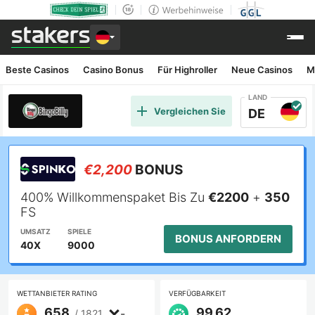
Beste Casinos
Casino Bonus
Für Highroller
Neue Casinos
M
LAND
Vergleichen Sie
DE
€2,200
BONUS
400% Willkommenspaket Bis Zu
€2200
+
350
FS
UMSATZ
SPIELE
BONUS ANFORDERN
40X
9000
WETTANBIETER RATING
VERFÜGBARKEIT
658
99.62
-
/
1821