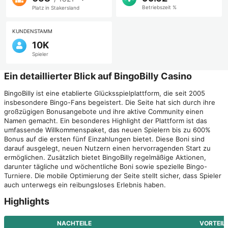
Betriebszeit %
Platz in Stakersland
KUNDENSTAMM
10K
Spieler
Ein detaillierter Blick auf BingoBilly Casino
BingoBilly ist eine etablierte Glücksspielplattform, die seit 2005
insbesondere Bingo-Fans begeistert. Die Seite hat sich durch ihre
großzügigen Bonusangebote und ihre aktive Community einen
Namen gemacht. Ein besonderes Highlight der Plattform ist das
umfassende Willkommenspaket, das neuen Spielern bis zu 600%
Bonus auf die ersten fünf Einzahlungen bietet. Diese Boni sind
darauf ausgelegt, neuen Nutzern einen hervorragenden Start zu
ermöglichen. Zusätzlich bietet BingoBilly regelmäßige Aktionen,
darunter tägliche und wöchentliche Boni sowie spezielle Bingo-
Turniere. Die mobile Optimierung der Seite stellt sicher, dass Spieler
auch unterwegs ein reibungsloses Erlebnis haben.
Highlights
NACHTEILE
VORTEIL