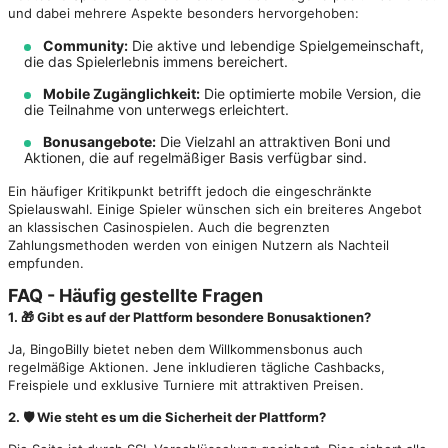
und dabei mehrere Aspekte besonders hervorgehoben:
Community:
Die aktive und lebendige Spielgemeinschaft,
die das Spielerlebnis immens bereichert.
Mobile Zugänglichkeit:
Die optimierte mobile Version, die
die Teilnahme von unterwegs erleichtert.
Bonusangebote:
Die Vielzahl an attraktiven Boni und
Aktionen, die auf regelmäßiger Basis verfügbar sind.
Ein häufiger Kritikpunkt betrifft jedoch die eingeschränkte
Spielauswahl. Einige Spieler wünschen sich ein breiteres Angebot
an klassischen Casinospielen. Auch die begrenzten
Zahlungsmethoden werden von einigen Nutzern als Nachteil
empfunden.
FAQ - Häufig gestellte Fragen
1. 🎁 Gibt es auf der Plattform besondere Bonusaktionen?
Ja, BingoBilly bietet neben dem Willkommensbonus auch
regelmäßige Aktionen. Jene inkludieren tägliche Cashbacks,
Freispiele und exklusive Turniere mit attraktiven Preisen.
2. 🛡️ Wie steht es um die Sicherheit der Plattform?