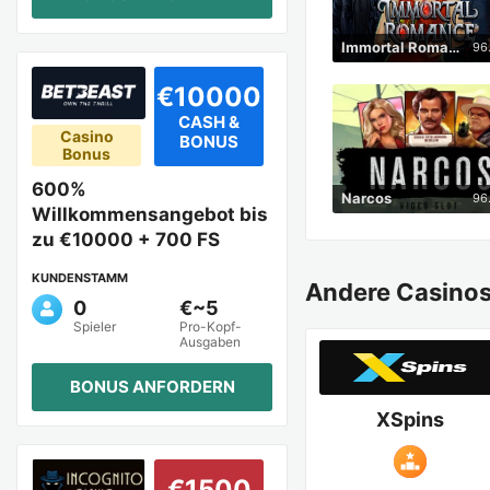
Immortal Romance
96
€10000
CASH &
Casino
BONUS
Bonus
600%
Narcos
96
Willkommensangebot bis
zu
€10000
+
700
FS
KUNDENSTAMM
Andere Casino
0
€
~5
Spieler
Pro-Kopf-
Ausgaben
BONUS ANFORDERN
XSpins
€1500