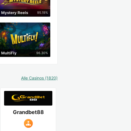
130
1038
€
25
-
35
130
Mystery Reels
95.19
%
1039
€
35
-
45
130
1040
€
55
-
65
130
1041
€
35
-
45
120
1042
MultiFly
96.30
%
€
0
-
0
120
1043
€
0
-
0
120
1044
Alle Casinos (1820)
€
0
-
0
120
1045
€
25
-
35
120
1046
€
0
-
0
120
Grandbet88
1047
€
0
-
0
120
1048
€
25
-
35