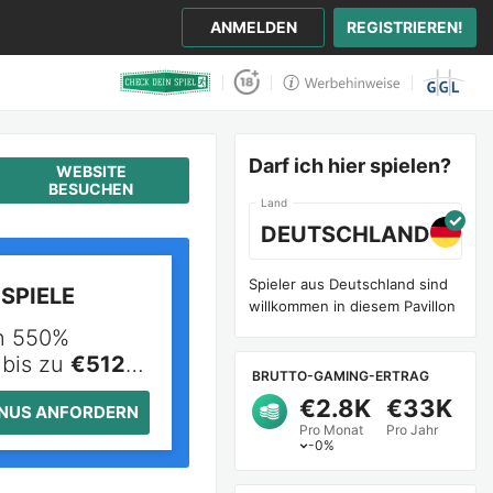
ANMELDEN
REGISTRIEREN!
Darf ich hier spielen?
WEBSITE
BESUCHEN
Land
DEUTSCHLAND
Spieler aus Deutschland sind
ISPIELE
willkommen in diesem Pavillon
in 550%
bis zu
€5125
BRUTTO-GAMING-ERTRAG
€
2.8K
€
33K
NUS ANFORDERN
Pro Monat
Pro Jahr
-
0%