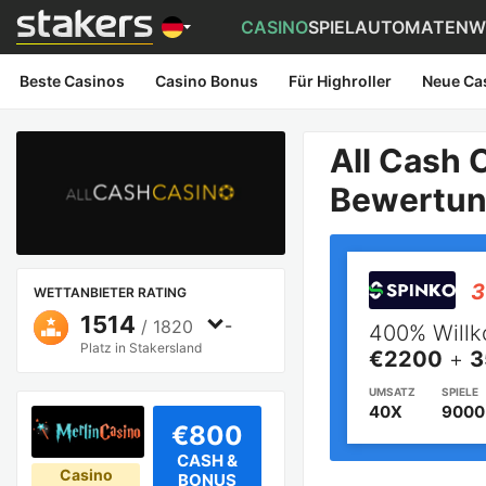
CASINO
SPIELAUTOMATEN
W
Beste Casinos
Casino Bonus
Für Highroller
Neue Ca
All Cash 
Bewertu
3
WETTANBIETER RATING
1514
-
/
1820
400% Willk
Platz in Stakersland
€2200
+
3
UMSATZ
SPIELE
40X
9000
€800
CASH &
Casino
BONUS