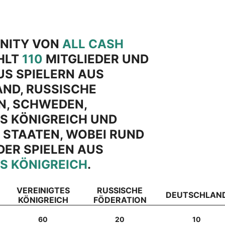
NITY VON
ALL CASH
HLT
110
MITGLIEDER UND
US SPIELERN AUS
ND, RUSSISCHE
N, SCHWEDEN,
ES KÖNIGREICH UND
 STAATEN, WOBEI RUND
DER SPIELEN AUS
ES KÖNIGREICH
.
VEREINIGTES
RUSSISCHE
DEUTSCHLAN
KÖNIGREICH
FÖDERATION
60
20
10