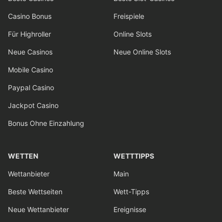
Casino Bonus
Freispiele
Für Highroller
Online Slots
Neue Casinos
Neue Online Slots
Mobile Casino
Paypal Casino
Jackpot Casino
Bonus Ohne Einzahlung
WETTEN
WETTTIPPS
Wettanbieter
Main
Beste Wettseiten
Wett-Tipps
Neue Wettanbieter
Ereignisse