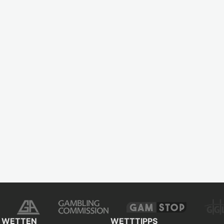
WETTEN
WETTTIPPS