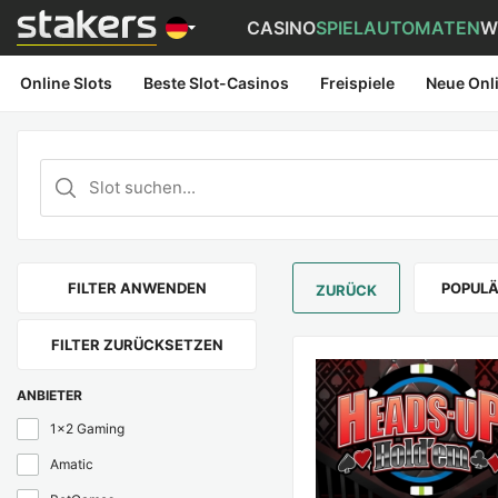
CASINO
SPIELAUTOMATEN
W
Online Slots
Beste Slot-Casinos
Freispiele
Neue Onli
FILTER ANWENDEN
POPUL
ZURÜCK
FILTER ZURÜCKSETZEN
ANBIETER
1x2 Gaming
Amatic