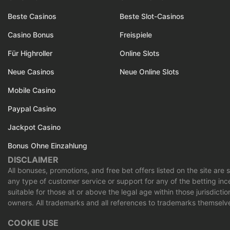
Pick-And-Click-Bonusspiel
BetConstruct
3-3-4-3-3
Kartenspiel
Beste Casinos
Beste Slot-Casinos
Buch Des ... Mechanikers
Betdigital
6-10
Kartenfarben
Buffalo-Mechaniker (Wilds Mit
Betixon
Casino Bonus
Freispiele
5-4-5-12
Multiplikatoren)
Kartenthema
Betsense
7-1
Burst (Crash, Bustabit Like)
Für Highroller
Online Slots
Zeichentrickfilme
Mechaniker
Betsson Group
2-4-2-4-2
Neue Casinos
Neue Online Slots
Kasino
Feature Kaufen
BetStone
9-1
Mobile Casino
Burg
Cheats-Tool
BF Games
2-3-3-4-5-5
Katzen
Cluster Pays
Paypal Casino
BGAMING
5-8
Kirsche
Connect Zum Gewinn
Jackpot Casino
Black Pudding Games
Orbital-Reels
Schachspiel
Würfelspiel
Bonus Ohne Einzahlung
Bla Bla Bla Studious
3-6-6-6-6
Chilithema
End2End
DISCLAIMER
Bluberi
2-2-3-3-3-3
All bonuses, promotions, and free bet offers listed on the site ar
China
Erweiterte Symbole
any type of customer service or support for any of the betting incen
BlueGem Gaming
2-3-4-5-6-7
Chinesische Drachen
Expanding Wild Mit Re-Spin
suitable for those at or above the legal age within those jurisdicti
Blueprint
2-2-3-3-4-4
owners. All trademarks and all references to trademarks themselves
Chinesische Löwen
Feature: Zufällige Belohnung
Boomerang Studios
9-9
COOKIE USE
Chip
Feature: Ersatzsymbole