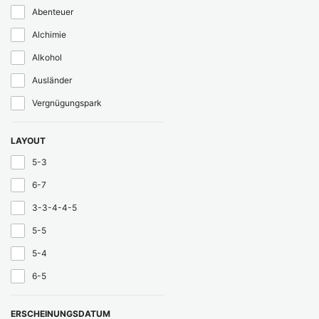
Quick Spin
Abenteuer
ReelPlay
Alchimie
Relax
Alkohol
Sapphire
Ausländer
STHLM
Vergnügungspark
2by2 Gaming
Anker
4ThePlayer
LAYOUT
Antike Zivilisationen
7mojos
5-3
Anime
888 Gaming
6-7
Bienenhaus
Adoptit
3-3-4-4-5
Apokalypse
AGames
5-5
Apfel
AGS
5-4
Arktis
Ainsworth
6-5
Asteroid
Air Dice
3-4-5-4-3
Astrologie
ERSCHEINUNGSDATUM