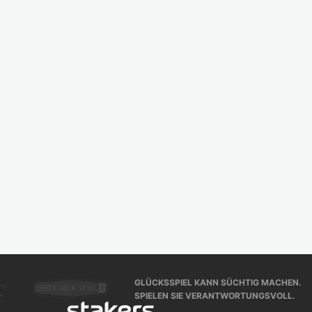
GLÜCKSSPIEL KANN SÜCHTIG MACHEN.
SPIELEN SIE VERANTWORTUNGSVOLL.