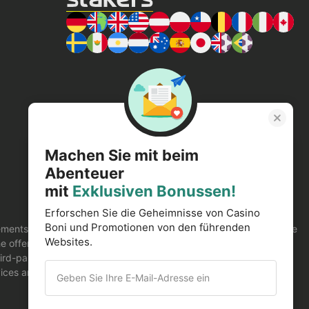
Machen Sie mit beim
Abenteuer
mit
Exklusiven Bonussen!
Erforschen Sie die Geheimnisse von Casino
Boni und Promotionen von den führenden
uirements of the operators promoting them. Stakers does not provide
Websites.
e offers listed on this site are related to gambling and are only
hird-party trademarks are the sole property of their individual
vices and betting operators mentioned on this site.
Geben Sie Ihre E-Mail-Adresse ein