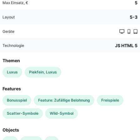
5
Max Einsatz
, €
5-3
Layout
Geräte
JS HTML 5
Technologie
Themen
Luxus
Piekfein, Luxus
Features
Bonusspiel
Feature: Zufällige Belohnung
Freispiele
Scatter-Symbole
Wild-Symbol
Objects