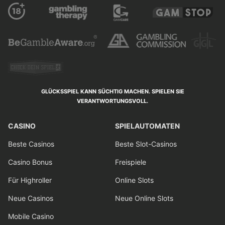
GLÜCKSSPIEL KANN SÜCHTIG MACHEN.
SPIELEN SIE
VERANTWORTUNGSVOLL.
CASINO
SPIELAUTOMATEN
Beste Casinos
Beste Slot-Casinos
Casino Bonus
Freispiele
Für Highroller
Online Slots
Neue Casinos
Neue Online Slots
Mobile Casino