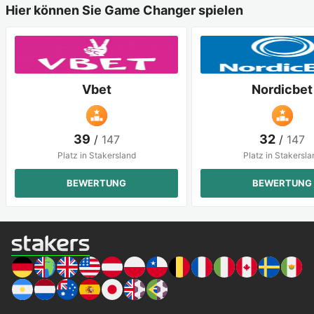
Hier können Sie Game Changer spielen
Vbet
Nordicbet
39
32
/
147
/
147
Platz in Stakersland
Platz in Stakersl
BEWERTUNG
BEWERTUNG