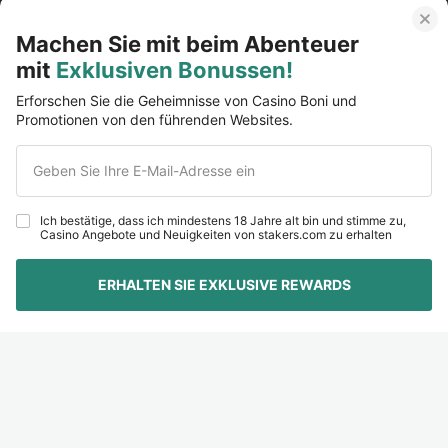
service or support for any of the betting incentives and offers that are to be
found on this site. This site and all the offers listed on this site are related
Machen Sie mit beim Abenteuer
to gambling and are only suitable for those at or above the legal age within
those jurisdictions that permit online gambling. Furthermore, all logos,
mit
Exklusiven Bonussen!
images, and third-party trademarks are the sole property of their individual
owners. All trademarks and all references to trademarks themselves are
Erforschen Sie die Geheimnisse von Casino Boni und
made solely under the intention of fair promotion of all the services and
Promotionen von den führenden Websites.
betting operators mentioned on this site.
COOKIE USE
Geben Sie Ihre E-Mail-Adresse ein
Stakers.com operates both first and also third-party cookies on your
computer. These are specifically used to improve the site and provide
personalised functionality. We will assume that you accept our use
Ich bestätige, dass ich mindestens 18 Jahre alt bin und stimme zu,
Casino Angebote und Neuigkeiten von stakers.com zu erhalten
cookies, as explained, by continuing to use our site.
Mehr Info
.
ERHALTEN SIE EXKLUSIVE REWARDS
Cookie-Richtlinien
Datenschutzerklärung
Geschäftsbedingungen
Haben Sie Eine Frage? Schreiben Sie Uns An Support@stakers.com