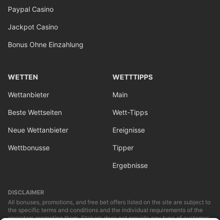
Paypal Casino
Jackpot Casino
Bonus Ohne Einzahlung
WETTEN
WETTTIPPS
Wettanbieter
Main
Beste Wettseiten
Wett-Tipps
Neue Wettanbieter
Ereignisse
Wettbonusse
Tipper
Ergebnisse
DISCLAIMER
All bonuses, promotions, and free bet offers listed on the site are subject to
the specific terms and conditions and the individual requirements of the
operators promoting them. Stakers does not provide any type of customer