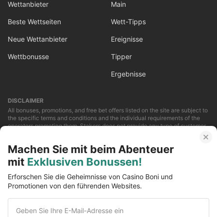
Wettanbieter
Main
Beste Wettseiten
Wett-Tipps
Neue Wettanbieter
Ereignisse
Wettbonusse
Tipper
Ergebnisse
DISCLAIMER
All bonuses, promotions, and free bet offers listed on the site are subject to
the specific terms and conditions and the individual requirements of the
operators promoting them. Stakers does not provide any type of customer
service or support for any of the betting incentives and offers that are to be
found on this site. This site and all the offers listed on this site are related
Machen Sie mit beim Abenteuer
to gambling and are only suitable for those at or above the legal age within
those jurisdictions that permit online gambling. Furthermore, all logos,
mit
Exklusiven Bonussen!
images, and third-party trademarks are the sole property of their individual
owners. All trademarks and all references to trademarks themselves are
Erforschen Sie die Geheimnisse von Casino Boni und
made solely under the intention of fair promotion of all the services and
Promotionen von den führenden Websites.
betting operators mentioned on this site.
COOKIE USE
Geben Sie Ihre E-Mail-Adresse ein