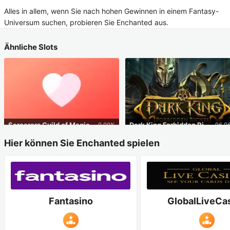
Alles in allem, wenn Sie nach hohen Gewinnen in einem Fantasy-
Universum suchen, probieren Sie Enchanted aus.
Ähnliche Slots
Sorcerers Guild of Magic
Dark King Forbidden Riches
0.00
%
96.0
Hier können Sie Enchanted spielen
Fantasino
GlobalLiveCa