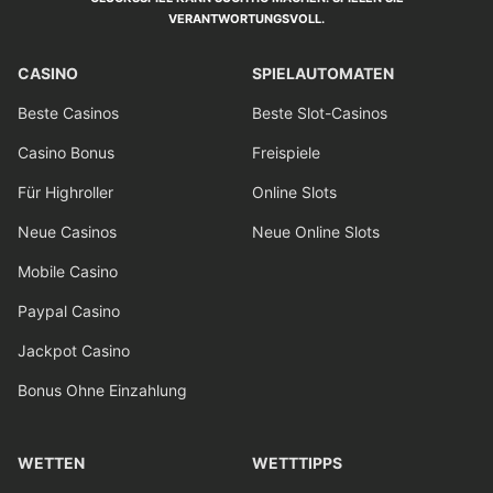
VERANTWORTUNGSVOLL.
CASINO
SPIELAUTOMATEN
Beste Casinos
Beste Slot-Casinos
Casino Bonus
Freispiele
Für Highroller
Online Slots
Neue Casinos
Neue Online Slots
Mobile Casino
Paypal Casino
Jackpot Casino
Bonus Ohne Einzahlung
WETTEN
WETTTIPPS