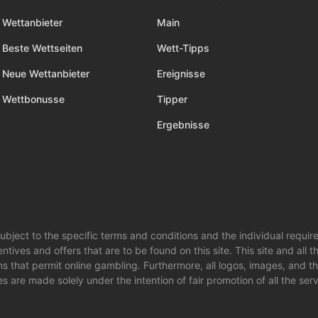
Wettanbieter
Main
Beste Wettseiten
Wett-Tipps
Neue Wettanbieter
Ereignisse
Wettbonusse
Tipper
Ergebnisse
e subject to the specific terms and conditions and the individual req
tives and offers that are to be found on this site. This site and all th
ons that permit online gambling. Furthermore, all logos, images, and t
 are made solely under the intention of fair promotion of all the ser