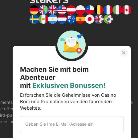
Machen Sie mit beim
Abenteuer
mit
Exklusiven Bonussen!
Erforschen Sie die Geheimnisse von Casino
Boni und Promotionen von den führenden
uirements of the operators promoting them. Stakers does not provide
Websites.
e offers listed on this site are related to gambling and are only
hird-party trademarks are the sole property of their individual
vices and betting operators mentioned on this site.
Geben Sie Ihre E-Mail-Adresse ein