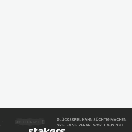
GLÜCKSSPIEL KANN SÜCHTIG MACHEN.
SPIELEN SIE VERANTWORTUNGSVOLL.