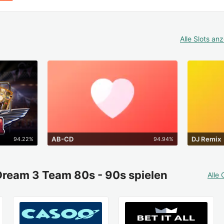
Alle Slots an
AB-CD
DJ Remix
94.22
%
94.94
%
 Dream 3 Team 80s - 90s spielen
Alle 