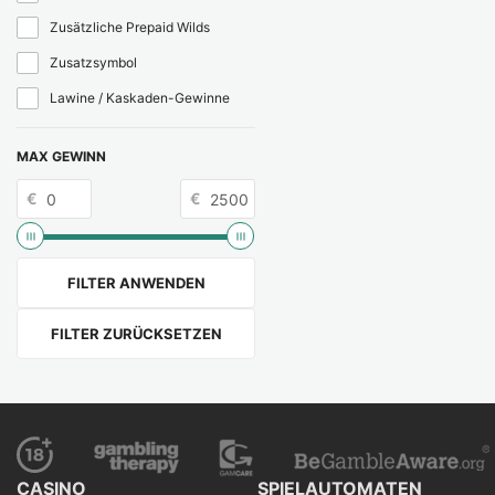
Aspect Gaming
3-1
Thema Der Vögel
Zusätzliche Prepaid Wilds
Asylum Labs Inc.
2-4-6-4-2
Black Jack
Zusatzsymbol
August Gaming
4-4
Blut
Lawine / Kaskaden-Gewinne
Aurify Gaming
3-4-5-6-6-5-4-3
Blutegel, Vampirthema
Belohnung Beim No-Win
Authentic Gaming
6-6
MAX GEWINN
Brettspiele
Kampf-Feature
AvatarUX Studios
3-4-3-4-3
Buch
€
€
Profit Von No-Win-Drehungen
Bally
3-7-7-7-7-3
Markengeschützt
Wettstrategien
Bally Wulff
6-3
Helligkeit
Blood Suckers Mechaniker
FILTER ANWENDEN
Banana Whale Studios
2-3-3-3-2
Wanzen, Insekten
Bonus Wette
Barcrest
5-1
FILTER ZURÜCKSETZEN
Business
Bonusspiel
BB Games
7-3
Kabarett, Burleske
Bonusspiel: Nehmen Oder
Belatra Games
5-3+3-1
Ablehnen
Bonbons
Bonus-Symbole
Bet2Tech
Süßigkeitenstock
Bonusrad
Bet365 Software
3-5
Karte
CASINO
SPIELAUTOMATEN