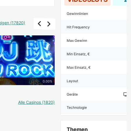
Gewinnlinien
eigen
(
17820
)
Hit Frequency
Max Gewinn
Min Einsatz
, €
Max Einsatz
, €
Layout
Come On Rhythm
0.00
%
0.0
Geräte
Alle Casinos (1820)
J
Technologie
Themen