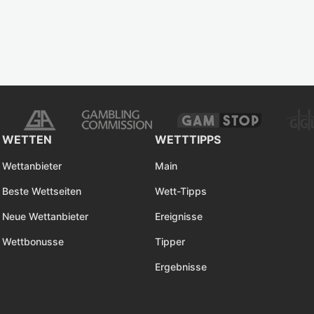
WETTEN
WETTTIPPS
Wettanbieter
Main
Beste Wettseiten
Wett-Tipps
Neue Wettanbieter
Ereignisse
Wettbonusse
Tipper
Ergebnisse