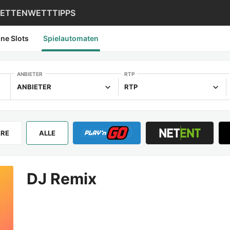
ETTEN
WETTTIPPS
ne Slots
Spielautomaten
ANBIETER
RTP
ANBIETER
RTP
ÄRE
ALLE
DJ Remix