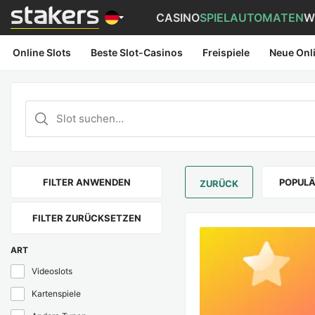
CASINO
SPIELAUTOMATEN
W
Online Slots
Beste Slot-Casinos
Freispiele
Neue Onli
FILTER ANWENDEN
POPUL
ZURÜCK
FILTER ZURÜCKSETZEN
ART
Videoslots
Kartenspiele