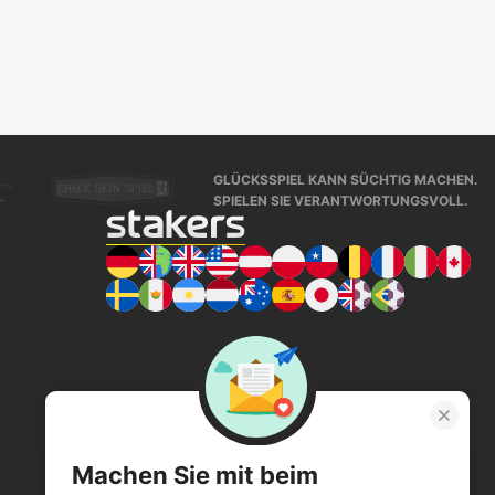
GLÜCKSSPIEL KANN SÜCHTIG MACHEN.
SPIELEN SIE VERANTWORTUNGSVOLL.
Machen Sie mit beim