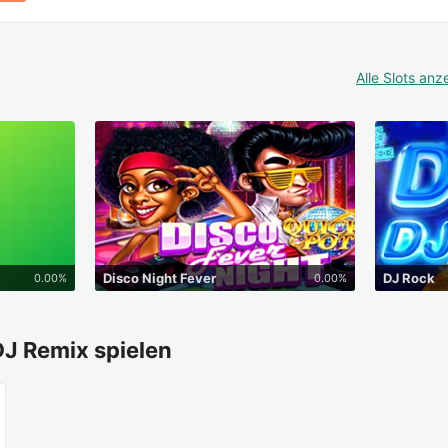
Alle Slots anz
Disco Night Fever
DJ Rock
0.00
%
0.00
%
 DJ Remix spielen