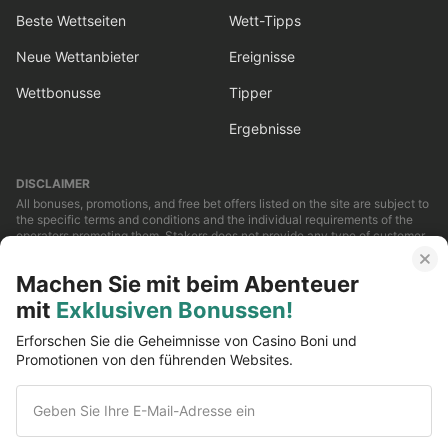
Beste Wettseiten
Wett-Tipps
Neue Wettanbieter
Ereignisse
Wettbonusse
Tipper
Ergebnisse
DISCLAIMER
All bonuses, promotions, and free bet offers listed on the site are subject to
the specific terms and conditions and the individual requirements of the
operators promoting them. Stakers does not provide any type of customer
service or support for any of the betting incentives and offers that are to be
found on this site. This site and all the offers listed on this site are related
Machen Sie mit beim Abenteuer
to gambling and are only suitable for those at or above the legal age within
those jurisdictions that permit online gambling. Furthermore, all logos,
mit
Exklusiven Bonussen!
images, and third-party trademarks are the sole property of their individual
owners. All trademarks and all references to trademarks themselves are
Erforschen Sie die Geheimnisse von Casino Boni und
made solely under the intention of fair promotion of all the services and
Promotionen von den führenden Websites.
betting operators mentioned on this site.
COOKIE USE
Geben Sie Ihre E-Mail-Adresse ein
Stakers.com operates both first and also third-party cookies on your
computer. These are specifically used to improve the site and provide