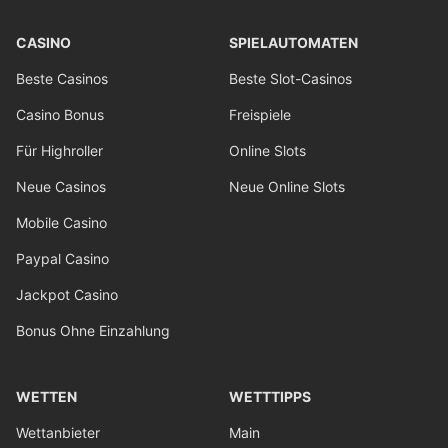
CASINO
SPIELAUTOMATEN
Beste Casinos
Beste Slot-Casinos
Casino Bonus
Freispiele
Für Highroller
Online Slots
Neue Casinos
Neue Online Slots
Mobile Casino
Paypal Casino
Jackpot Casino
Bonus Ohne Einzahlung
WETTEN
WETTTIPPS
Wettanbieter
Main