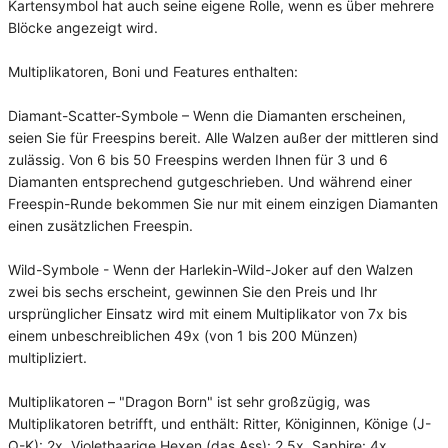
Kartensymbol hat auch seine eigene Rolle, wenn es über mehrere
Blöcke angezeigt wird.
Multiplikatoren, Boni und Features enthalten:
Diamant-Scatter-Symbole – Wenn die Diamanten erscheinen,
seien Sie für Freespins bereit. Alle Walzen außer der mittleren sind
zulässig. Von 6 bis 50 Freespins werden Ihnen für 3 und 6
Diamanten entsprechend gutgeschrieben. Und während einer
Freespin-Runde bekommen Sie nur mit einem einzigen Diamanten
einen zusätzlichen Freespin.
Wild-Symbole - Wenn der Harlekin-Wild-Joker auf den Walzen
zwei bis sechs erscheint, gewinnen Sie den Preis und Ihr
ursprünglicher Einsatz wird mit einem Multiplikator von 7x bis
einem unbeschreiblichen 49x (von 1 bis 200 Münzen)
multipliziert.
Multiplikatoren – "Dragon Born" ist sehr großzügig, was
Multiplikatoren betrifft, und enthält: Ritter, Königinnen, Könige (J-
Q-K): 2x, Violethaarige Hexen (das Ass): 2.5x, Saphire: 4x,