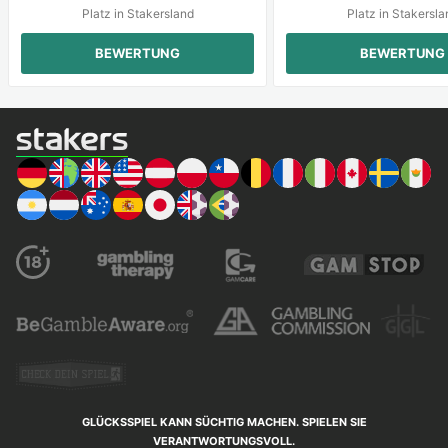
Platz in Stakersland
Platz in Stakersl
BEWERTUNG
BEWERTUNG
GLÜCKSSPIEL KANN SÜCHTIG MACHEN.
SPIELEN SIE
VERANTWORTUNGSVOLL.