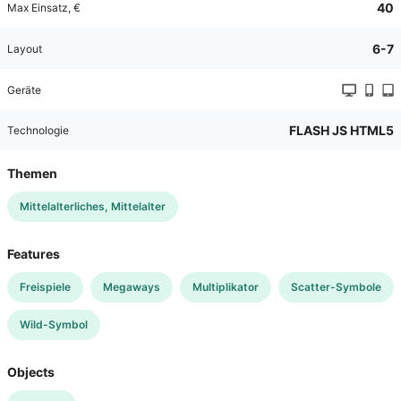
40
Max Einsatz
, €
6-7
Layout
Geräte
FLASH JS HTML5
Technologie
Themen
Mittelalterliches, Mittelalter
Features
Freispiele
Megaways
Multiplikator
Scatter-Symbole
Wild-Symbol
Objects