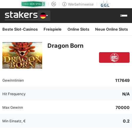
Beste Slot-Casinos
Freispiele
Online Slots
Neue Online Slots
Dragon Born
117649
Gewinnlinien
N/A
Hit Frequency
70000
Max Gewinn
0.2
Min Einsatz
, €