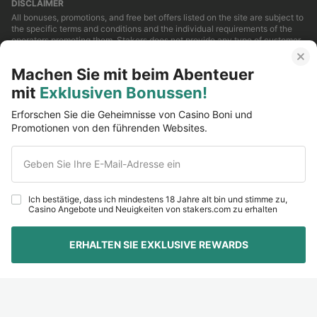
DISCLAIMER
All bonuses, promotions, and free bet offers listed on the site are subject to
the specific terms and conditions and the individual requirements of the
operators promoting them. Stakers does not provide any type of customer
service or support for any of the betting incentives and offers that are to be
found on this site. This site and all the offers listed on this site are related
Machen Sie mit beim Abenteuer
to gambling and are only suitable for those at or above the legal age within
those jurisdictions that permit online gambling. Furthermore, all logos,
mit
Exklusiven Bonussen!
images, and third-party trademarks are the sole property of their individual
owners. All trademarks and all references to trademarks themselves are
Erforschen Sie die Geheimnisse von Casino Boni und
made solely under the intention of fair promotion of all the services and
Promotionen von den führenden Websites.
betting operators mentioned on this site.
COOKIE USE
Geben Sie Ihre E-Mail-Adresse ein
Stakers.com operates both first and also third-party cookies on your
computer. These are specifically used to improve the site and provide
personalised functionality. We will assume that you accept our use
Ich bestätige, dass ich mindestens 18 Jahre alt bin und stimme zu,
Casino Angebote und Neuigkeiten von stakers.com zu erhalten
cookies, as explained, by continuing to use our site.
Mehr Info
.
ERHALTEN SIE EXKLUSIVE REWARDS
Cookie-Richtlinien
Datenschutzerklärung
Geschäftsbedingungen
Haben Sie Eine Frage? Schreiben Sie Uns An Support@stakers.com