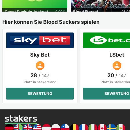
Count Duckula Jackpot King
Blood Eternal
0.00
%
95.0
Hier können Sie Blood Suckers spielen
Sky Bet
LSbet
28
20
/
147
/
147
Platz in Stakersland
Platz in Stakersl
BEWERTUNG
BEWERTUNG