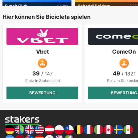
Punch Club
Kabaddi Raiders
97.38
%
92.7
Hier können Sie Bicicleta spielen
Vbet
ComeOn
39
49
/
147
/
1821
Platz in Stakersland
Platz in Stakersl
BEWERTUNG
BEWERTUNG