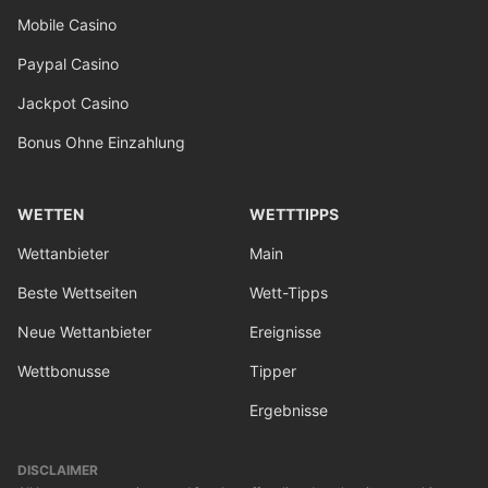
Mobile Casino
Paypal Casino
Jackpot Casino
Bonus Ohne Einzahlung
WETTEN
WETTTIPPS
Wettanbieter
Main
Beste Wettseiten
Wett-Tipps
Neue Wettanbieter
Ereignisse
Wettbonusse
Tipper
Ergebnisse
DISCLAIMER