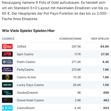
Neuzugang namens 9 Pots of Gold aufzubauen. Es handelt sich
um ein Standard-5x3-Layout mit maximalen Einsätzen von bis zu
60 €. Der Hauptpreis der Pot Pays-Funktion ist das bis zu 2.000-
Fache Ihres Einsatzes.
Wie Viele Spieler Spielen Hier
CASINOS
KUNDENSTAMM
HIER SPIELEN
32Red
297.5K
94.9K
Spin Casino
117K
37.3K
Platin Casino
271.3K
4.4K
PartyCasino
215.6K
1.9K
Casino Action
10.2K
1.6K
Lucky Days Casino
26.4K
1.5K
VoodooDreams
9K
498
Grand Hotel Casino
2.9K
462
CasinoRoom
4.4K
454