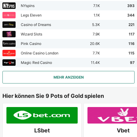
NYspins
7.1K
393
Legs Eleven
1.1K
344
Casino of Dreams
5.3K
221
Wizard Slots
7.9K
117
Pink Casino
20.6K
116
Online Casino London
7.7K
115
Magic Red Casino
11.4K
97
MEHR ANZEIGEN
Hier können Sie 9 Pots of Gold spielen
LSbet
Vbet