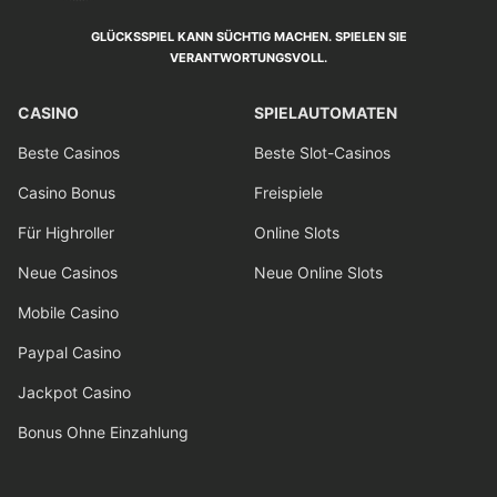
GLÜCKSSPIEL KANN SÜCHTIG MACHEN.
SPIELEN SIE
VERANTWORTUNGSVOLL.
CASINO
SPIELAUTOMATEN
Beste Casinos
Beste Slot-Casinos
Casino Bonus
Freispiele
Für Highroller
Online Slots
Neue Casinos
Neue Online Slots
Mobile Casino
Paypal Casino
Jackpot Casino
Bonus Ohne Einzahlung