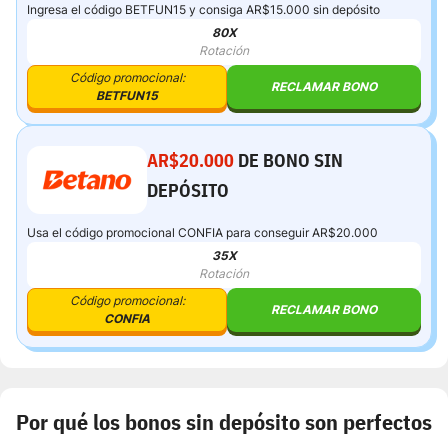
Ingresa el código BETFUN15 y consiga AR$15.000 sin depósito
80X
Rotación
Código promocional:
RECLAMAR BONO
BETFUN15
AR$20.000
DE BONO SIN
DEPÓSITO
Usa el código promocional CONFIA para conseguir AR$20.000
35X
Rotación
Código promocional:
RECLAMAR BONO
CONFIA
Por qué los bonos sin depósito son perfectos