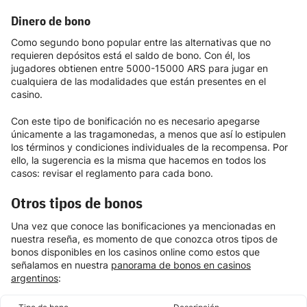
Dinero de bono
Como segundo bono popular entre las alternativas que no
requieren depósitos está el saldo de bono. Con él, los
jugadores obtienen entre 5000-15000 ARS para jugar en
cualquiera de las modalidades que están presentes en el
casino.
Con este tipo de bonificación no es necesario apegarse
únicamente a las tragamonedas, a menos que así lo estipulen
los términos y condiciones individuales de la recompensa. Por
ello, la sugerencia es la misma que hacemos en todos los
casos: revisar el reglamento para cada bono.
Otros tipos de bonos
Una vez que conoce las bonificaciones ya mencionadas en
nuestra reseña, es momento de que conozca otros tipos de
bonos disponibles en los casinos online como estos que
señalamos en nuestra
panorama de bonos en casinos
argentinos
: