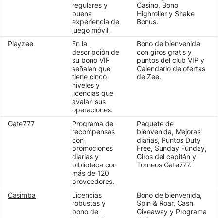
regulares y
Casino, Bono
buena
Highroller y Shake
experiencia de
Bonus.
juego móvil.
Playzee
En la
Bono de bienvenida
descripción de
con giros gratis y
su bono VIP
puntos del club VIP y
señalan que
Calendario de ofertas
tiene cinco
de Zee.
niveles y
licencias que
avalan sus
operaciones.
Gate777
Programa de
Paquete de
recompensas
bienvenida, Mejoras
con
diarias, Puntos Duty
promociones
Free, Sunday Funday,
diarias y
Giros del capitán y
biblioteca con
Torneos Gate777.
más de 120
proveedores.
Casimba
Licencias
Bono de bienvenida,
robustas y
Spin & Roar, Cash
bono de
Giveaway y Programa