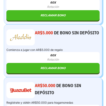
60X
Rotación
RECLAMAR BONO
AR$5.000
DE BONO SIN DEPÓSITO
Comienza a jugar con AR$5.000 de regalo
60X
Rotación
RECLAMAR BONO
AR$50.000
DE BONO SIN
DEPÓSITO
Regístrate y obtén AR$50.000 para tragamonedas