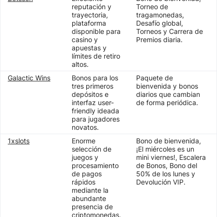
reputación y
Torneo de
trayectoria,
tragamonedas,
plataforma
Desafío global,
disponible para
Torneos y Carrera de
casino y
Premios diaria.
apuestas y
límites de retiro
altos.
Galactic Wins
Bonos para los
Paquete de
tres primeros
bienvenida y bonos
depósitos e
diarios que cambian
interfaz user-
de forma periódica.
friendly ideada
para jugadores
novatos.
1xslots
Enorme
Bono de bienvenida,
selección de
¡El miércoles es un
juegos y
mini viernes!, Escalera
procesamiento
de Bonos, Bono del
de pagos
50% de los lunes y
rápidos
Devolución VIP.
mediante la
abundante
presencia de
criptomonedas.