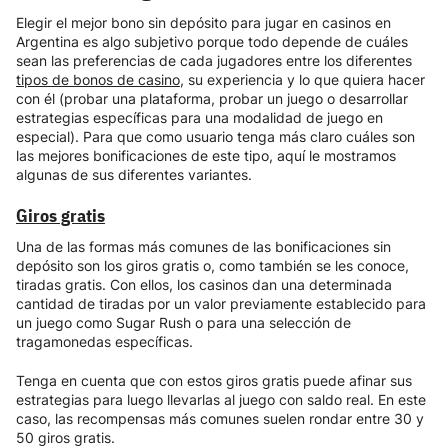
Elegir el mejor bono sin depósito para jugar en casinos en
Argentina es algo subjetivo porque todo depende de cuáles
sean las preferencias de cada jugadores entre los diferentes
tipos de bonos de casino
, su experiencia y lo que quiera hacer
con él (probar una plataforma, probar un juego o desarrollar
estrategias específicas para una modalidad de juego en
especial). Para que como usuario tenga más claro cuáles son
las mejores bonificaciones de este tipo, aquí le mostramos
algunas de sus diferentes variantes.
Giros gratis
Una de las formas más comunes de las bonificaciones sin
depósito son los giros gratis o, como también se les conoce,
tiradas gratis. Con ellos, los casinos dan una determinada
cantidad de tiradas por un valor previamente establecido para
un juego como Sugar Rush o para una selección de
tragamonedas específicas.
Tenga en cuenta que con estos giros gratis puede afinar sus
estrategias para luego llevarlas al juego con saldo real. En este
caso, las recompensas más comunes suelen rondar entre 30 y
50 giros gratis.