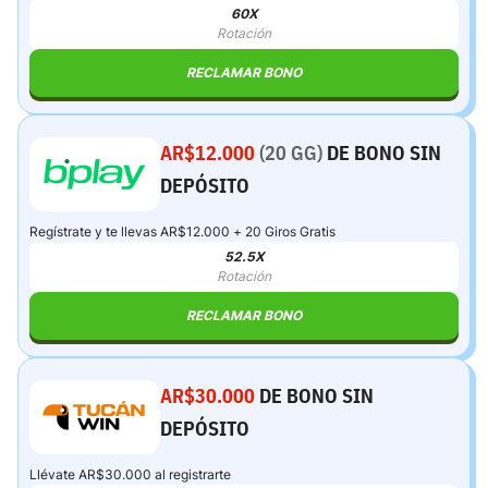
60X
Rotación
RECLAMAR BONO
AR$12.000
(20 GG)
DE BONO SIN
DEPÓSITO
Regístrate y te llevas AR$12.000 + 20 Giros Gratis
52.5X
Rotación
RECLAMAR BONO
AR$30.000
DE BONO SIN
DEPÓSITO
Llévate AR$30.000 al registrarte