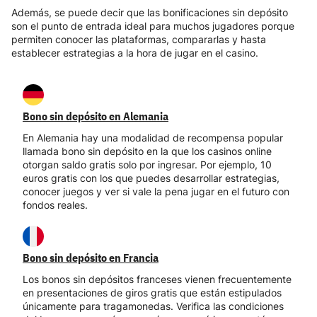
Además, se puede decir que las bonificaciones sin depósito
son el punto de entrada ideal para muchos jugadores porque
permiten conocer las plataformas, compararlas y hasta
establecer estrategias a la hora de jugar en el casino.
Bono sin depósito en Alemania
En Alemania hay una modalidad de recompensa popular
llamada bono sin depósito en la que los casinos online
otorgan saldo gratis solo por ingresar. Por ejemplo, 10
euros gratis con los que puedes desarrollar estrategias,
conocer juegos y ver si vale la pena jugar en el futuro con
fondos reales.
Bono sin depósito en Francia
Los bonos sin depósitos franceses vienen frecuentemente
en presentaciones de giros gratis que están estipulados
únicamente para tragamonedas. Verifica las condiciones