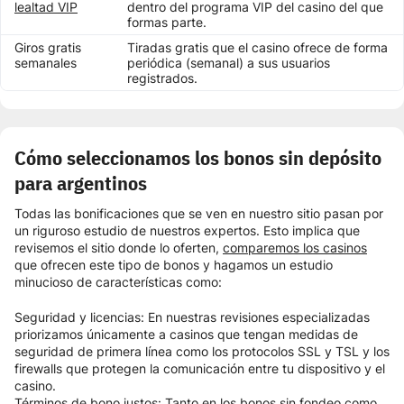
lealtad VIP
dentro del programa VIP del casino del que
formas parte.
Giros gratis
Tiradas gratis que el casino ofrece de forma
semanales
periódica (semanal) a sus usuarios
registrados.
Cómo seleccionamos los bonos sin depósito
para argentinos
Todas las bonificaciones que se ven en nuestro sitio pasan por
un riguroso estudio de nuestros expertos. Esto implica que
revisemos el sitio donde lo oferten,
comparemos los casinos
que ofrecen este tipo de bonos y hagamos un estudio
minucioso de características como:
Seguridad y licencias
: En nuestras revisiones especializadas
priorizamos únicamente a casinos que tengan medidas de
seguridad de primera línea como los
protocolos SSL
y TSL y los
firewalls
que protegen la comunicación entre tu dispositivo y el
casino.
Términos de bono justos:
Tanto en los bonos sin fondeo como