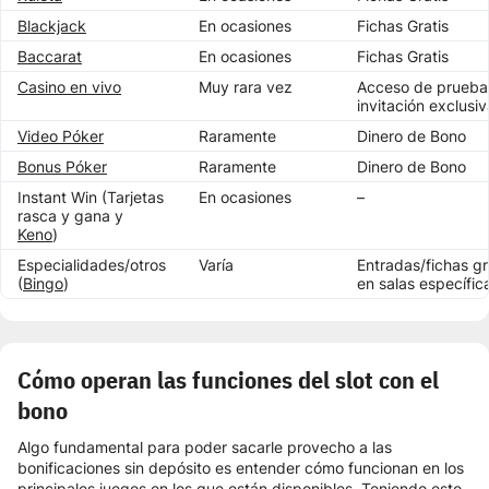
Blackjack
En ocasiones
Fichas Gratis
Baccarat
En ocasiones
Fichas Gratis
Casino en vivo
Muy rara vez
Acceso de prueba
invitación exclusiv
Video Póker
Raramente
Dinero de Bono
Bonus Póker
Raramente
Dinero de Bono
Instant Win (Tarjetas
En ocasiones
–
rasca y gana y
Keno
)
Especialidades/otros
Varía
Entradas/fichas gr
(
Bingo
)
en salas específic
Cómo operan las funciones del slot con el
bono
Algo fundamental para poder sacarle provecho a las
bonificaciones sin depósito es entender cómo funcionan en los
principales juegos en los que están disponibles. Teniendo esto