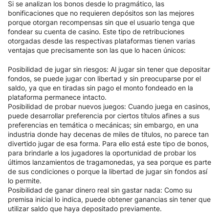
Si se analizan los bonos desde lo pragmático, las
bonificaciones que no requieren depósitos son las mejores
porque otorgan recompensas sin que el usuario tenga que
fondear su cuenta de casino. Este tipo de retribuciones
otorgadas desde las respectivas plataformas tienen varias
ventajas que precisamente son las que lo hacen únicos:
Posibilidad de jugar sin riesgos:
Al jugar sin tener que depositar
fondos, se puede jugar con libertad y sin preocuparse por el
saldo, ya que en tiradas sin pago el monto fondeado en la
plataforma permanece intacto.
Posibilidad de probar nuevos juegos:
Cuando juega en casinos,
puede desarrollar preferencia por ciertos títulos afines a sus
preferencias en temática o mecánicas; sin embargo, en una
industria donde hay decenas de miles de títulos, no parece tan
divertido jugar de esa forma. Para ello está este tipo de bonos,
para brindarle a los jugadores la oportunidad de probar los
últimos lanzamientos de tragamonedas
, ya sea porque es parte
de sus condiciones o porque la libertad de jugar sin fondos así
lo permite.
Posibilidad de ganar dinero real sin gastar nada:
Como su
premisa inicial lo indica, puede obtener ganancias sin tener que
utilizar saldo que haya depositado previamente.