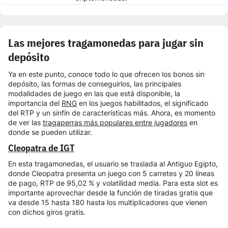
Las mejores tragamonedas para jugar sin
depósito
Ya en este punto, conoce todo lo que ofrecen los bonos sin
depósito, las formas de conseguirlos, las principales
modalidades de juego en las que está disponible, la
importancia del
RNG
en los juegos habilitados, el significado
del RTP y un sinfín de características más. Ahora, es momento
de ver las
tragaperras más populares entre jugadores
en
donde se pueden utilizar.
Cleopatra de IGT
En esta tragamonedas, el usuario se traslada al Antiguo Egipto,
donde Cleopatra presenta un juego con 5 carretes y 20 líneas
de pago, RTP de 95,02 % y volatilidad media. Para esta slot es
importante aprovechar desde la función de tiradas gratis que
va desde 15 hasta 180 hasta los multiplicadores que vienen
con dichos giros gratis.