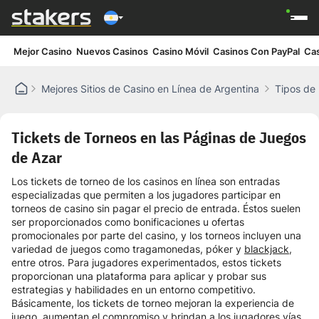
Mejor Casino
Nuevos Casinos
Casino Móvil
Casinos Con PayPal
Cas
Mejores Sitios de Casino en Línea de Argentina
Tipos de 
Tickets de Torneos en las Páginas de Juegos
de Azar
Los tickets de torneo de los casinos en línea son entradas
especializadas que permiten a los jugadores participar en
torneos de casino sin pagar el precio de entrada. Éstos suelen
ser proporcionados como bonificaciones u ofertas
promocionales por parte del casino, y los torneos incluyen una
variedad de juegos como tragamonedas, póker y
blackjack
,
entre otros. Para jugadores experimentados, estos tickets
proporcionan una plataforma para aplicar y probar sus
estrategias y habilidades en un entorno competitivo.
Básicamente, los tickets de torneo mejoran la experiencia de
juego, aumentan el compromiso y brindan a los jugadores vías