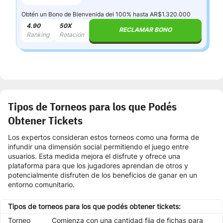
Obtén un Bono de Bienvenida del 100% hasta AR$1.320.000
4.90
50X
RECLAMAR BONO
Ranking
Rotación
Tipos de Torneos para los que Podés
Obtener Tickets
Los expertos consideran estos torneos como una forma de
infundir una dimensión social permitiendo el juego entre
usuarios. Esta medida mejora el disfrute y ofrece una
plataforma para que los jugadores aprendan de otros y
potencialmente disfruten de los beneficios de ganar en un
entorno comunitario.
Tipos de torneos para los que podés obtener tickets:
Torneo
Comienza con una cantidad fija de fichas para