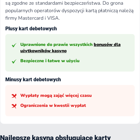
są zgodne ze standardami bezpieczeństwa. Do grona
popularnych operatorów dyspozycji kartą płatniczą należą
firmy Mastercard i VISA.
Plusy kart debetowych
Uprawnione do prawie wszystkich
bonusów dla
użytkowników kasyno
Bezpieczne i łatwe w użyciu
Minusy kart debetowych
Wypłaty mogą zająć więcej czasu
Ograniczenia w kwestii wypłat
Najlepsze kasyna obsługujące karty