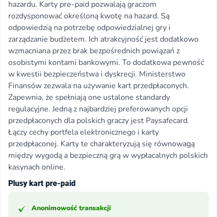
hazardu. Karty pre-paid pozwalają graczom
rozdysponować określoną kwotę na hazard. Są
odpowiedzią na potrzebę odpowiedzialnej gry i
zarządzanie budżetem. Ich atrakcyjność jest dodatkowo
wzmacniana przez brak bezpośrednich powiązań z
osobistymi kontami bankowymi. To dodatkowa pewność
w kwestii bezpieczeństwa i dyskrecji. Ministerstwo
Finansów zezwala na używanie kart przedpłaconych.
Zapewnia, że spełniają one ustalone standardy
regulacyjne. Jedną z najbardziej preferowanych opcji
przedpłaconych dla polskich graczy jest Paysafecard.
Łączy cechy portfela elektronicznego i karty
przedpłaconej. Karty te charakteryzują się równowagą
między wygodą a bezpieczną grą w wypłacalnych polskich
kasynach online.
Plusy kart pre-paid
Anonimowość transakcji