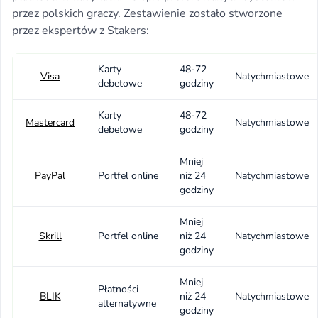
przez polskich graczy. Zestawienie zostało stworzone
przez ekspertów z Stakers:
Karty
48-72
Visa
Natychmiastowe
debetowe
godziny
Karty
48-72
Mastercard
Natychmiastowe
debetowe
godziny
Mniej
PayPal
Portfel online
niż 24
Natychmiastowe
godziny
Mniej
Skrill
Portfel online
niż 24
Natychmiastowe
godziny
Mniej
Płatności
BLIK
niż 24
Natychmiastowe
alternatywne
godziny