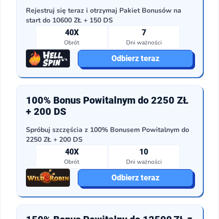
Rejestruj się teraz i otrzymaj Pakiet Bonusów na
start do
10600 ZŁ
+
150
DS
40X
7
Obrót
Dni ważności
Odbierz teraz
100% Bonus Powitalnym do 2250 ZŁ
+ 200 DS
Spróbuj szczęścia z 100% Bonusem Powitalnym do
2250 ZŁ + 200 DS
40X
10
Obrót
Dni ważności
Odbierz teraz