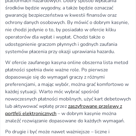
platformach hazardowych. Dobry sposób wpłacania
środków będzie wygodny, a także będzie oznaczać
gwarancję bezpieczeństwa w kwestii finansów oraz
ochrony danych osobowych. By mówić o dobrym kasynie,
nie chodzi jedynie o to, by posiadało w ofercie kilku
operatorów dla wpłat i wypłat. Chodzi także o
udostępnienie graczom płynnych i godnych zaufania
systemów płacenia przy okazji uprawiania hazardu.
W ofercie zaufanego kasyna online obszerna lista metod
płatności spełnia dwie ważne role. Po pierwsze
dopasowuje się do wymagań graczy z różnymi
preferencjami, a mając wybór, można grać komfortowo w
każdej sytuacji. Warto móc wybrać spośród
nowoczesnych płatności mobilnych, użyć kart debetowych
lub aktywować wpłatę przez
zaszyfrowane przelewy z
portfeli elektronicznych
– w dobrym kasynie można
znaleźć rozwiązanie dopasowane do każdych wymagań.
Po drugie i być może nawet ważniejsze – liczne i