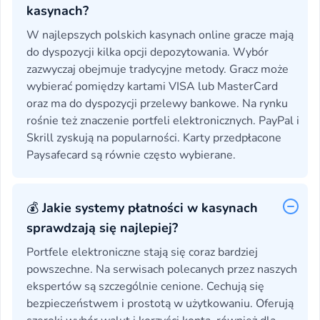
kasynach?
W najlepszych polskich kasynach online gracze mają
do dyspozycji kilka opcji depozytowania. Wybór
zazwyczaj obejmuje tradycyjne metody. Gracz może
wybierać pomiędzy kartami VISA lub MasterCard
oraz ma do dyspozycji przelewy bankowe. Na rynku
rośnie też znaczenie portfeli elektronicznych. PayPal i
Skrill zyskują na popularności. Karty przedpłacone
Paysafecard są równie często wybierane.
💰 Jakie systemy płatności w kasynach
sprawdzają się najlepiej?
Portfele elektroniczne stają się coraz bardziej
powszechne. Na serwisach polecanych przez naszych
ekspertów są szczególnie cenione. Cechują się
bezpieczeństwem i prostotą w użytkowaniu. Oferują