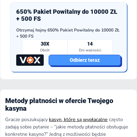
650% Pakiet Powitalny do 10000 ZŁ
+ 500 FS
Otrzymaj hojny 650% Pakiet Powitalny do 10000 ZŁ
+ 500 FS
30X
14
Obrót
Dni ważności
Odbierz teraz
Metody płatności w ofercie Twojego
kasyna
Gracze poszukujący
kasyn, które są wypłacalne
często
zadają sobie pytanie – “jakie metody płatności obsługuje
konkretne kasyno?” Jedną z możliwości będzie