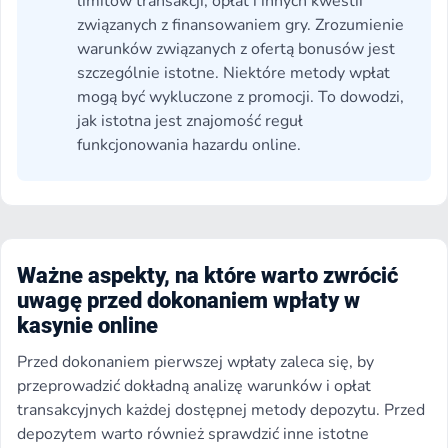
limitów transakcji, opłat i innych kwestii
związanych z finansowaniem gry. Zrozumienie
warunków związanych z ofertą bonusów jest
szczególnie istotne. Niektóre metody wpłat
mogą być wykluczone z promocji. To dowodzi,
jak istotna jest znajomość reguł
funkcjonowania hazardu online.
Ważne aspekty, na które warto zwrócić
uwagę przed dokonaniem wpłaty w
kasynie online
Przed dokonaniem pierwszej wpłaty zaleca się, by
przeprowadzić dokładną analizę warunków i opłat
transakcyjnych każdej dostępnej metody depozytu. Przed
depozytem warto również sprawdzić inne istotne