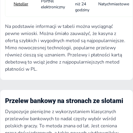
Portfel
Neteller
niż 24
Natychmiastowe
elektroniczny
godziny
Na podstawie informacji w tabeli można wyciągnąć
pewne wnioski. Można śmiało zauważyć, że kasyna z
ofertą szybkich i wygodnych metod są najpopularniejsze.
Mimo nowoczesnej technologii, popularne przelewy
również cieszą się uznaniem. Przelewy i płatności kartą
debetową to wciąż jedne z najpopularniejszych metod
płatności w PL.
Przelew bankowy na stronach ze slotami
Dyspozycje pieniężne z wykorzystaniem klasycznych
przelewów bankowych to nadal częsty wybór wśród
polskich graczy. To metoda znana od lat. Jest ceniona