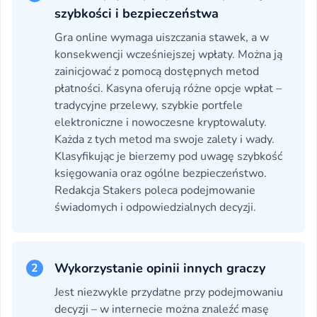
szybkości i bezpieczeństwa
Gra online wymaga uiszczania stawek, a w
konsekwencji wcześniejszej wpłaty. Można ją
zainicjować z pomocą dostępnych metod
płatności. Kasyna oferują różne opcje wpłat –
tradycyjne przelewy, szybkie portfele
elektroniczne i nowoczesne kryptowaluty.
Każda z tych metod ma swoje zalety i wady.
Klasyfikując je bierzemy pod uwagę szybkość
księgowania oraz ogólne bezpieczeństwo.
Redakcja Stakers poleca podejmowanie
świadomych i odpowiedzialnych decyzji.
Wykorzystanie opinii innych graczy
2
Jest niezwykle przydatne przy podejmowaniu
decyzji – w internecie można znaleźć masę