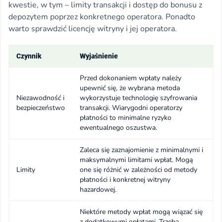
kwestie, w tym – limity transakcji i dostęp do bonusu z
depozytem poprzez konkretnego operatora. Ponadto
warto sprawdzić licencję witryny i jej operatora.
Czynnik
Wyjaśnienie
Przed dokonaniem wpłaty należy
upewnić się, że wybrana metoda
Niezawodność i
wykorzystuje technologię szyfrowania
bezpieczeństwo
transakcji. Wiarygodni operatorzy
płatności to minimalne ryzyko
ewentualnego oszustwa.
Zaleca się zaznajomienie z minimalnymi i
maksymalnymi limitami wpłat. Mogą
Limity
one się różnić w zależności od metody
płatności i konkretnej witryny
hazardowej.
Niektóre metody wpłat mogą wiązać się
z dodatkowymi opłatami. Trzeba