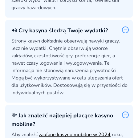
szeroki wybór walut i korzyści konta, również dla
graczy hazardowych.
📲 Czy kasyna śledzą Twoje wydatki?
Strony kasyn dokładnie obserwują nawyki graczy,
lecz nie wydatki. Chętnie obserwują wzorce
zakładów, częstotliwość gry, preferencje gier, a
nawet czasy logowania i wylogowywania. Te
informacja nie stanowią naruszenia prywatności.
Mogą być wykorzystywane w celu ulepszania ofert
dla użytkowników. Dostosowują się w przyszłości do
indywidualnych gustów.
💸 Jak znaleźć najlepiej płacące kasyno
mobilne?
Aby znaleźć
zaufane kasyno mobilne w 2024
roku,