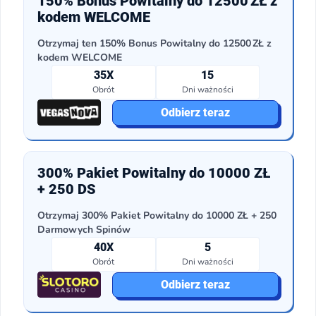
150% Bonus Powitalny do 12500 ZŁ z
kodem WELCOME
Otrzymaj ten 150% Bonus Powitalny do 12500 ZŁ z
kodem WELCOME
35X
15
Obrót
Dni ważności
Odbierz teraz
300% Pakiet Powitalny do 10000 ZŁ
+ 250 DS
Otrzymaj 300% Pakiet Powitalny do 10000 ZŁ + 250
Darmowych Spinów
40X
5
Obrót
Dni ważności
Odbierz teraz