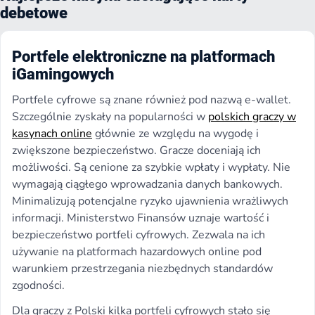
debetowe
Portfele elektroniczne na platformach
iGamingowych
Portfele cyfrowe są znane również pod nazwą e-wallet.
Szczególnie zyskały na popularności w
polskich graczy w
kasynach online
głównie ze względu na wygodę i
zwiększone bezpieczeństwo. Gracze doceniają ich
możliwości. Są cenione za szybkie wpłaty i wypłaty. Nie
wymagają ciągłego wprowadzania danych bankowych.
Minimalizują potencjalne ryzyko ujawnienia wrażliwych
informacji. Ministerstwo Finansów uznaje wartość i
bezpieczeństwo portfeli cyfrowych. Zezwala na ich
używanie na platformach hazardowych online pod
warunkiem przestrzegania niezbędnych standardów
zgodności.
Dla graczy z Polski kilka portfeli cyfrowych stało się