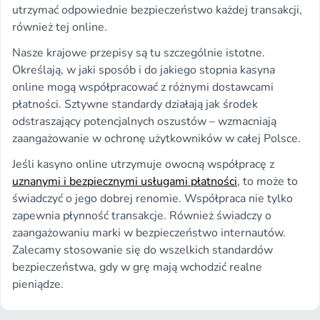
utrzymać odpowiednie bezpieczeństwo każdej transakcji,
również tej online.
Nasze krajowe przepisy są tu szczególnie istotne.
Określają, w jaki sposób i do jakiego stopnia kasyna
online mogą współpracować z różnymi dostawcami
płatności. Sztywne standardy działają jak środek
odstraszający potencjalnych oszustów – wzmacniają
zaangażowanie w ochronę użytkowników w całej Polsce.
Jeśli kasyno online utrzymuje owocną współpracę z
uznanymi i bezpiecznymi usługami płatności
, to może to
świadczyć o jego dobrej renomie. Współpraca nie tylko
zapewnia płynność transakcje. Również świadczy o
zaangażowaniu marki w bezpieczeństwo internautów.
Zalecamy stosowanie się do wszelkich standardów
bezpieczeństwa, gdy w grę mają wchodzić realne
pieniądze.