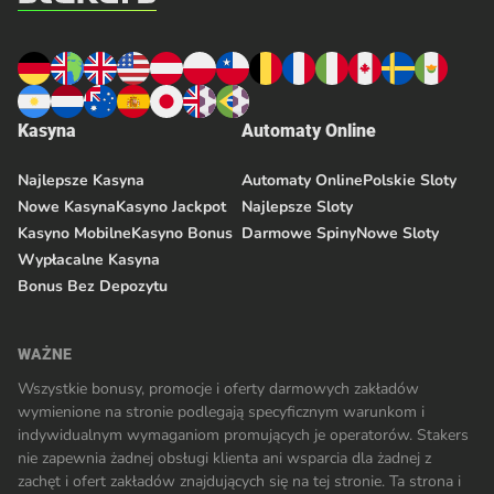
Kasyna
Automaty Online
Najlepsze Kasyna
Automaty Online
Polskie Sloty
Nowe Kasyna
Kasyno Jackpot
Najlepsze Sloty
Kasyno Mobilne
Kasyno Bonus
Darmowe Spiny
Nowe Sloty
Wypłacalne Kasyna
Bonus Bez Depozytu
WAŻNE
Wszystkie bonusy, promocje i oferty darmowych zakładów
wymienione na stronie podlegają specyficznym warunkom i
indywidualnym wymaganiom promujących je operatorów. Stakers
nie zapewnia żadnej obsługi klienta ani wsparcia dla żadnej z
zachęt i ofert zakładów znajdujących się na tej stronie. Ta strona i