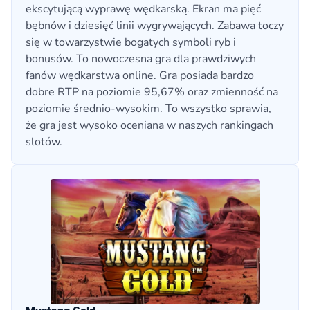
ekscytującą wyprawę wędkarską. Ekran ma pięć
bębnów i dziesięć linii wygrywających. Zabawa toczy
się w towarzystwie bogatych symboli ryb i
bonusów. To nowoczesna gra dla prawdziwych
fanów wędkarstwa online. Gra posiada bardzo
dobre RTP na poziomie 95,67% oraz zmienność na
poziomie średnio-wysokim. To wszystko sprawia,
że gra jest wysoko oceniana w naszych rankingach
slotów.