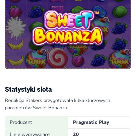
Statystyki slota
Redakcja Stakers przygotowała kilka kluczowych
parametrów Sweet Bonanza.
Producent
Pragmatic Play
Linie wygrywające
20