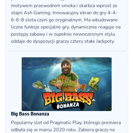
motywem przewodnim smoka i skarbca wprost ze
stajni Ash Gaming. Innowacyjny ekran do gry 4-4-
6-6-8 slota czyni go oryginalnym. Ma wbudowane
liczne funkcje specjalne gry, dynamicznie reaguje na
postępy zabawy i w zupełnie nowoczesnym stylu
oddaje do dyspozycji graczy cztery stałe Jackpoty.
Big Bass Bonanza
Popularny slot od Pragmatic Play, którego premiera
odbyła się w marcu 2020 roku. Zabiera graczy na