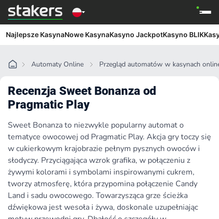
Najlepsze Kasyna
Nowe Kasyna
Kasyno Jackpot
Kasyno BLIK
Kas
Automaty Online
Przegląd automatów w kasynach online 
Recenzja Sweet Bonanza od
Pragmatic Play
Sweet Bonanza to niezwykle popularny automat o
tematyce owocowej od Pragmatic Play. Akcja gry toczy się
w cukierkowym krajobrazie pełnym pysznych owoców i
słodyczy. Przyciągająca wzrok grafika, w połączeniu z
żywymi kolorami i symbolami inspirowanymi cukrem,
tworzy atmosferę, która przypomina połączenie Candy
Land i sadu owocowego. Towarzysząca grze ścieżka
dźwiękowa jest wesoła i żywa, doskonale uzupełniając