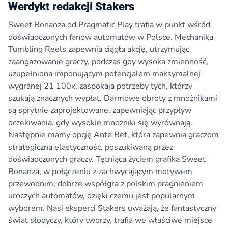
Werdykt redakcji Stakers
Sweet Bonanza od Pragmatic Play trafia w punkt wśród
doświadczonych fanów automatów w Polsce. Mechanika
Tumbling Reels zapewnia ciągłą akcję, utrzymując
zaangażowanie graczy, podczas gdy wysoka zmienność,
uzupełniona imponującym potencjałem maksymalnej
wygranej 21 100x, zaspokaja potrzeby tych, którzy
szukają znacznych wypłat. Darmowe obroty z mnożnikami
są sprytnie zaprojektowane, zapewniając przypływ
oczekiwania, gdy wysokie mnożniki się wyrównają.
Następnie mamy opcję Ante Bet, która zapewnia graczom
strategiczną elastyczność, poszukiwaną przez
doświadczonych graczy. Tętniąca życiem grafika Sweet
Bonanza, w połączeniu z zachwycającym motywem
przewodnim, dobrze współgra z polskim pragnieniem
uroczych automatów, dzięki czemu jest popularnym
wyborem. Nasi eksperci Stakers uważają, że fantastyczny
świat słodyczy, który tworzy, trafia we właściwe miejsce