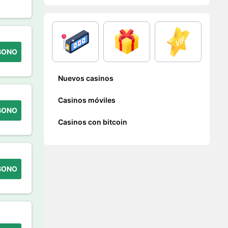
BONO
Nuevos casinos
Casinos móviles
BONO
Casinos con bitcoin
BONO