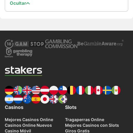
Ocultar
Casinos
Slots
Mejores Casinos Online
Tragaperras Online
Casinos Online Nuevos
Mejores Casinos con Slots
Casino Móvil
Giros Gratis