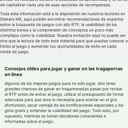
de capitalizar cada una de esas opciones de recompensas.
Toda esta información está a la disposición de nuestros lectores en
Stakers MX, aquí podrán encontrar recomendaciones de expertos
sobre la búsqueda de juegos con alto RTP, la usabilidad de los
distintos bonos y la comprensión de conceptos un poco más
complejos como la volatilidad. Nuestra invitación aquí no puede ser
otra que la lectura de todo este material para que puedas conocer a
fondo el juego y aumentar tus oportunidades de éxito en cada
ronda de juego.
Consejos útiles para jugar y ganar en las tragaperras
en línea
Algunos de los mejores juegos para no solo jugar, sino tener
grandes chances de ganar en tragamonedas pasan por revisar
el RTP antes de entrar al juego, utilizar el presupuesto de forma
adecuada para que dure lo necesaria para acertar en el giro
afortunado, sacar ventaja de las bonificaciones especiales y los
giros gratis y entender la volatilidad del juego. Todo esto, por
supuesto, mientras se toman decisiones conscientes e
informadas sobre el juego.