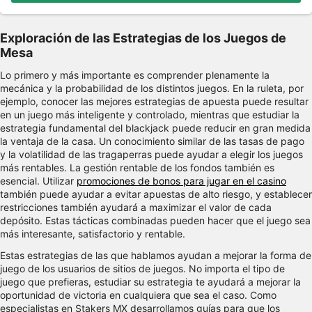
Exploración de las Estrategias de los Juegos de
Mesa
Lo primero y más importante es comprender plenamente la
mecánica y la probabilidad de los distintos juegos. En la ruleta, por
ejemplo, conocer las mejores estrategias de apuesta puede resultar
en un juego más inteligente y controlado, mientras que estudiar la
estrategia fundamental del blackjack puede reducir en gran medida
la ventaja de la casa. Un conocimiento similar de las tasas de pago
y la volatilidad de las tragaperras puede ayudar a elegir los juegos
más rentables. La gestión rentable de los fondos también es
esencial. Utilizar
promociones de bonos para jugar en el casino
también puede ayudar a evitar apuestas de alto riesgo, y establecer
restricciones también ayudará a maximizar el valor de cada
depósito. Estas tácticas combinadas pueden hacer que el juego sea
más interesante, satisfactorio y rentable.
Estas estrategias de las que hablamos ayudan a mejorar la forma de
juego de los usuarios de sitios de juegos. No importa el tipo de
juego que prefieras, estudiar su estrategia te ayudará a mejorar la
oportunidad de victoria en cualquiera que sea el caso. Como
especialistas en Stakers MX desarrollamos guías para que los