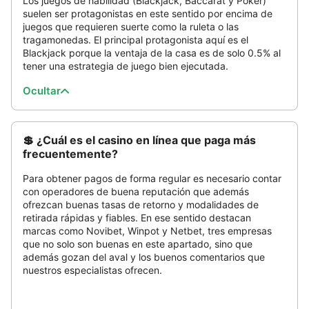
Los juegos de habilidad (Blackjack, Baccarat y Póker)
suelen ser protagonistas en este sentido por encima de
juegos que requieren suerte como la ruleta o las
tragamonedas. El principal protagonista aquí es el
Blackjack porque la ventaja de la casa es de solo 0.5% al
tener una estrategia de juego bien ejecutada.
Ocultar
💲 ¿Cuál es el casino en línea que paga más
frecuentemente?
Para obtener pagos de forma regular es necesario contar
con operadores de buena reputación que además
ofrezcan buenas tasas de retorno y modalidades de
retirada rápidas y fiables. En ese sentido destacan
marcas como Novibet, Winpot y Netbet, tres empresas
que no solo son buenas en este apartado, sino que
además gozan del aval y los buenos comentarios que
nuestros especialistas ofrecen.