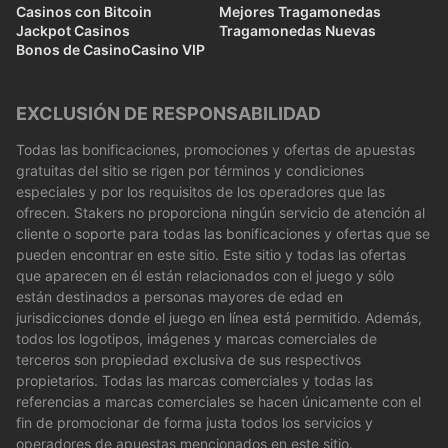
Casinos con Bitcoin
Mejores Tragamonedas
Jackpot Casinos
Tragamonedas Nuevas
Bonos de Casino
Casino VIP
EXCLUSIÓN DE RESPONSABILIDAD
Todas las bonificaciones, promociones y ofertas de apuestas
gratuitas del sitio se rigen por términos y condiciones
especiales y por los requisitos de los operadores que las
ofrecen. Stakers no proporciona ningún servicio de atención al
cliente o soporte para todas las bonificaciones y ofertas que se
pueden encontrar en este sitio. Este sitio y todas las ofertas
que aparecen en él están relacionados con el juego y sólo
están destinados a personas mayores de edad en
jurisdicciones donde el juego en línea está permitido. Además,
todos los logotipos, imágenes y marcas comerciales de
terceros son propiedad exclusiva de sus respectivos
propietarios. Todas las marcas comerciales y todas las
referencias a marcas comerciales se hacen únicamente con el
fin de promocionar de forma justa todos los servicios y
operadores de apuestas mencionados en este sitio.