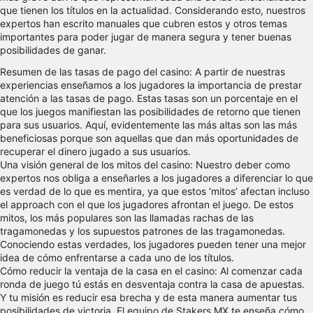
que tienen los títulos en la actualidad. Considerando esto, nuestros
expertos han escrito manuales que cubren estos y otros temas
importantes para poder jugar de manera segura y tener buenas
posibilidades de ganar.
Resumen de las tasas de pago del casino: A partir de nuestras
experiencias enseñamos a los jugadores la importancia de prestar
atención a las tasas de pago. Estas tasas son un porcentaje en el
que los juegos manifiestan las posibilidades de retorno que tienen
para sus usuarios. Aquí, evidentemente las más altas son las más
beneficiosas porque son aquellas que dan más oportunidades de
recuperar el dinero jugado a sus usuarios.
Una visión general de los mitos del casino: Nuestro deber como
expertos nos obliga a enseñarles a los jugadores a diferenciar lo que
es verdad de lo que es mentira, ya que estos ‘mitos’ afectan incluso
el approach con el que los jugadores afrontan el juego. De estos
mitos, los más populares son las llamadas rachas de las
tragamonedas y los supuestos patrones de las tragamonedas.
Conociendo estas verdades, los jugadores pueden tener una mejor
idea de cómo enfrentarse a cada uno de los títulos.
Cómo reducir la ventaja de la casa en el casino: Al comenzar cada
ronda de juego tú estás en desventaja contra la casa de apuestas.
Y tu misión es reducir esa brecha y de esta manera aumentar tus
posibilidades de victoria. El equipo de Stakers MX te enseña cómo