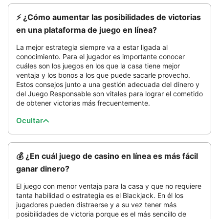
⚡ ¿Cómo aumentar las posibilidades de victorias
en una plataforma de juego en línea?
La mejor estrategia siempre va a estar ligada al
conocimiento. Para el jugador es importante conocer
cuáles son los juegos en los que la casa tiene mejor
ventaja y los bonos a los que puede sacarle provecho.
Estos consejos junto a una gestión adecuada del dinero y
del Juego Responsable son vitales para lograr el cometido
de obtener victorias más frecuentemente.
Ocultar
💰 ¿En cuál juego de casino en línea es más fácil
ganar dinero?
El juego con menor ventaja para la casa y que no requiere
tanta habilidad o estrategia es el Blackjack. En él los
jugadores pueden distraerse y a su vez tener más
posibilidades de victoria porque es el más sencillo de